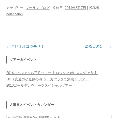
カテゴリー:
プーランブログ
| 投稿日:
2011年8月7日
|
投稿者:
pelanpelan
投稿ナビゲーション
←
再びオオコウモリ！！
帰る日の朝！
→
ツアー＆イベント
2014スペシャルお正月ツアー【 ロウソク岩に火を灯そう 】
2013 真夏の小笠原の海 シーカヤックで満喫！ ツアー
2013ゴールデンウィークスペシャルツアー
入港日とイベントカレンダー
» 小笠原海運HPの時刻表を見る