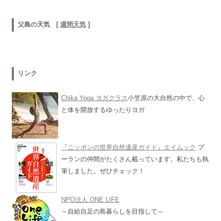
父島の天気 [
週間天気
]
リンク
Chika Yoga ヨガクラス
小笠原の大自然の中で、心
と体を開放するゆったりヨガ
『ニッポンの世界自然遺産ガイド』エイムック
プ
ーランの仲間がたくさん載っています。私たちも執
筆しました。ぜひチェック！
NPO法人 ONE LIFE
～自給自足の島暮らしを目指して～