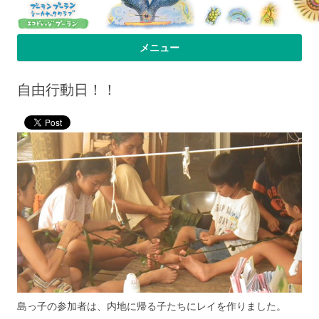
プーラン・プーラン｜小笠原父島 シ
小笠原父島のシーカヤックスクール＆ツアー「プーランプーランシーカ
メニュー
ヤッククラブ」、森のコテージのお宿の「プーランビレッジ」のHPへよ
ーカヤック 宿
コンテンツへ移動
うこそ！
自由行動日！！
島っ子の参加者は、内地に帰る子たちにレイを作りました。