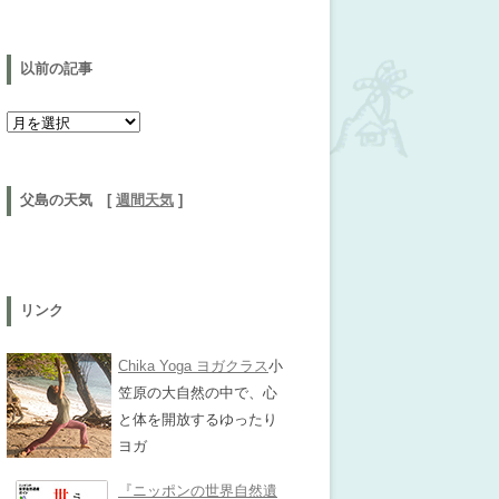
以前の記事
以前の記事
父島の天気 [
週間天気
]
リンク
Chika Yoga ヨガクラス
小
笠原の大自然の中で、心
と体を開放するゆったり
ヨガ
『ニッポンの世界自然遺