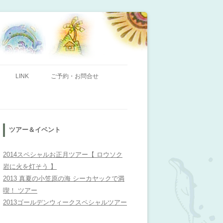
ンビレッジ」のHPへようこそ！
LINK
ご予約・お問合せ
ツアー＆イベント
2014スペシャルお正月ツアー【 ロウソク
岩に火を灯そう 】
2013 真夏の小笠原の海 シーカヤックで満
喫！ ツアー
2013ゴールデンウィークスペシャルツアー