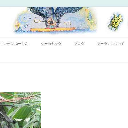
コンテンツへ移動
ー「プーランプーランシーカヤッククラブ」、森のコテージのお宿の「プーラ
｜小笠原父島 シーカヤック 宿
ィレッジ ぷーらん
シーカヤック
ブログ
プーランについて