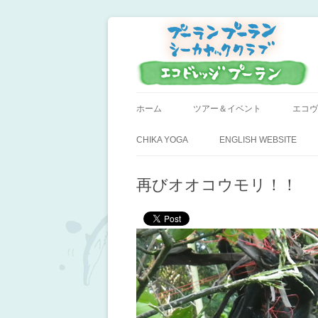
小笠原父島のシーカヤックスクール＆ツア
プーラン・プーラン
ホーム
ツアー＆イベント
エコヴ
CHIKA YOGA
ENGLISH WEBSITE
再びオオコウモリ！！