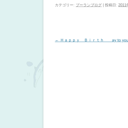
カテゴリー:
プーランブログ
| 投稿日:
201
投稿ナビゲーション
←
Ｈａｐｐｙ Ｂｉｒｔｈ ay to yo