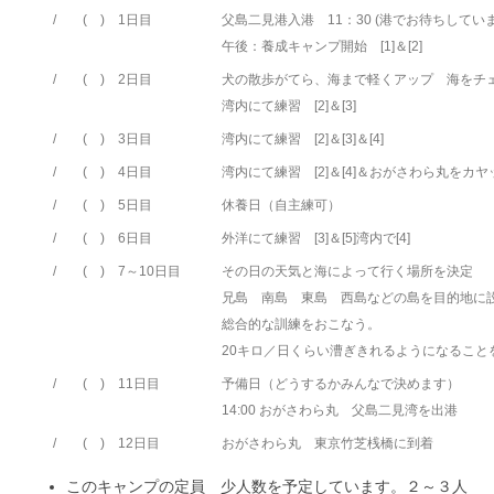
/ ( )
1日目
父島二見港入港 11：30 (港でお待ちしてい
午後：養成キャンプ開始 [1]＆[2]
/ ( )
2日目
犬の散歩がてら、海まで軽くアップ 海をチ
湾内にて練習 [2]＆[3]
/ ( )
3日目
湾内にて練習 [2]＆[3]＆[4]
/ ( )
4日目
湾内にて練習 [2]＆[4]＆おがさわら丸をカ
/ ( )
5日目
休養日（自主練可）
/ ( )
6日目
外洋にて練習 [3]＆[5]湾内で[4]
/ ( )
7～10日目
その日の天気と海によって行く場所を決定
兄島 南島 東島 西島などの島を目的地に
総合的な訓練をおこなう。
20キロ／日くらい漕ぎきれるようになること
/ ( )
11日目
予備日（どうするかみんなで決めます）
14:00 おがさわら丸 父島二見湾を出港
/ ( )
12日目
おがさわら丸 東京竹芝桟橋に到着
このキャンプの定員 少人数を予定しています。２～３人