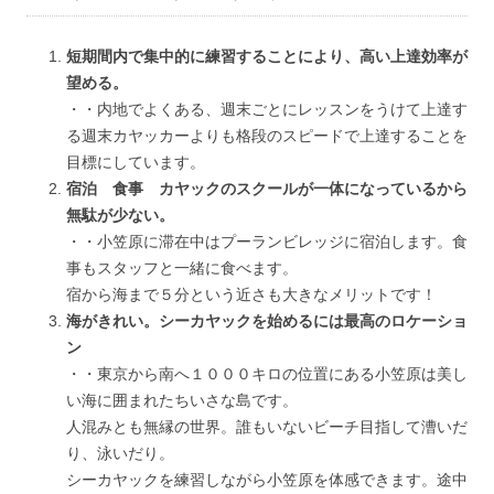
短期間内で集中的に練習することにより、高い上達効率が
望める。
・・内地でよくある、週末ごとにレッスンをうけて上達す
る週末カヤッカーよりも格段のスピードで上達することを
目標にしています。
宿泊 食事 カヤックのスクールが一体になっているから
無駄が少ない。
・・小笠原に滞在中はプーランビレッジに宿泊します。食
事もスタッフと一緒に食べます。
宿から海まで５分という近さも大きなメリットです！
海がきれい。シーカヤックを始めるには最高のロケーショ
ン
・・東京から南へ１０００キロの位置にある小笠原は美し
い海に囲まれたちいさな島です。
人混みとも無縁の世界。誰もいないビーチ目指して漕いだ
り、泳いだり。
シーカヤックを練習しながら小笠原を体感できます。途中