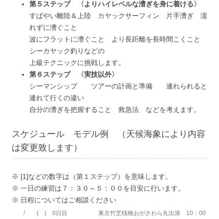
第５ステップ 〈よりハイレベルな漕ぎを身に着ける〉
すばやい離陸＆上陸 カヤックサーフィン 片手漕ぎ 濡
れずに漕ぐこと
波にフラットに漕ぐこと より長距離を長時間こくこと
シーカヤック釣りなどの
上級テクニックに挑戦します。
第６ステップ 〈実技以外〉
シーマンシップ ツアーの計画と準備 連れられると
連れて行くの違い
自分の漕ぎを把握すること 救急法 などを考えます。
スケジュール モデル例 （天候海象により内容
は変更致します）
※ [1]などの数字は（第１ステップ）を意味します。
※ 一日の練習は７：３０～５：００を目安に行います。
※ 日程についてはご相談ください
/ ( )
0日目
東京竹芝桟橋おがさわら丸出港 10：00