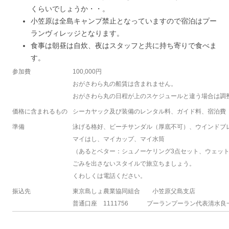
くらいでしょうか・・。
小笠原は全島キャンプ禁止となっていますので宿泊はプー
ランヴィレッジとなります。
食事は朝昼は自炊、夜はスタッフと共に持ち寄りで食べま
す。
参加費
100,000円
おがさわら丸の船賃は含まれません。
おがさわら丸の日程が上のスケジュールと違う場合は調
価格に含まれるもの
シーカヤック及び装備のレンタル料、ガイド料、宿泊費
準備
泳げる格好、ビーチサンダル（厚底不可）、ウインドブ
マイはし、マイカップ、マイ水筒
（あるとベター：シュノーケリング3点セット、ウェッ
ごみを出さないスタイルで旅立ちましょう。
くわしくは電話ください。
振込先
東京島しょ農業協同組合 小笠原父島支店
普通口座 1111756 プーランプーラン代表清水良