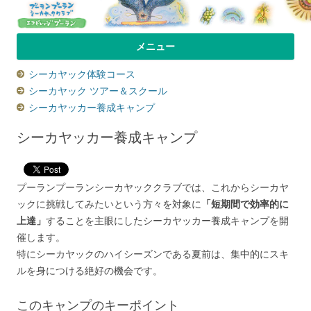
プーラン・プーラン｜小笠原父島 シ
小笠原父島のシーカヤックスクール＆ツアー「プーランプーランシーカ
メニュー
ヤッククラブ」、森のコテージのお宿の「プーランビレッジ」のHPへよ
ーカヤック 宿
コンテンツへ移動
シーカヤック体験コース
うこそ！
シーカヤック ツアー＆スクール
シーカヤッカー養成キャンプ
シーカヤッカー養成キャンプ
プーランプーランシーカヤッククラブでは、これからシーカヤ
ックに挑戦してみたいという方々を対象に
「短期間で効率的に
上達」
することを主眼にしたシーカヤッカー養成キャンプを開
催します。
特にシーカヤックのハイシーズンである夏前は、集中的にスキ
ルを身につける絶好の機会です。
このキャンプのキーポイント