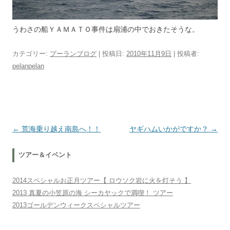
うわさの船ＹＡＭＡＴＯ事件は扇浦の中でおきたそうな。
カテゴリー:
プーランブログ
| 投稿日:
2010年11月9日
|
投稿者:
pelanpelan
投稿ナビゲーション
←
荒海乗り越え南島へ！！
ヤギハムいかがですか？
→
ツアー＆イベント
2014スペシャルお正月ツアー【 ロウソク岩に火を灯そう 】
2013 真夏の小笠原の海 シーカヤックで満喫！ ツアー
2013ゴールデンウィークスペシャルツアー