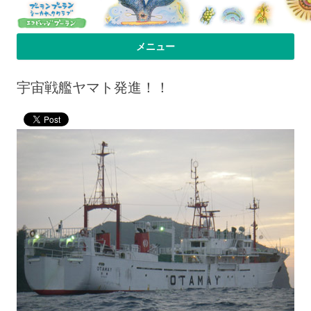
プーラン・プーラン｜小笠原父島 シ
小笠原父島のシーカヤックスクール＆ツアー「プーランプーランシーカ
メニュー
ヤッククラブ」、森のコテージのお宿の「プーランビレッジ」のHPへよ
ーカヤック 宿
コンテンツへ移動
うこそ！
宇宙戦艦ヤマト発進！！