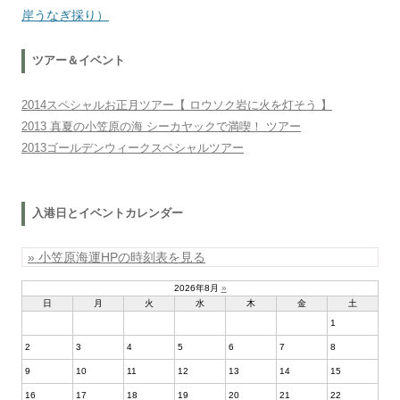
岸うなぎ採り）
ツアー＆イベント
2014スペシャルお正月ツアー【 ロウソク岩に火を灯そう 】
2013 真夏の小笠原の海 シーカヤックで満喫！ ツアー
2013ゴールデンウィークスペシャルツアー
入港日とイベントカレンダー
» 小笠原海運HPの時刻表を見る
2026年8月
»
日
月
火
水
木
金
土
1
2
3
4
5
6
7
8
9
10
11
12
13
14
15
16
17
18
19
20
21
22