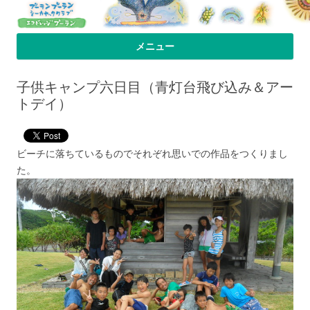
プーラン・プーラン｜小笠原父島 シ
小笠原父島のシーカヤックスクール＆ツアー「プーランプーランシーカ
メニュー
ヤッククラブ」、森のコテージのお宿の「プーランビレッジ」のHPへよ
ーカヤック 宿
コンテンツへ移動
うこそ！
子供キャンプ六日目（青灯台飛び込み＆アー
トデイ）
ビーチに落ちているものでそれぞれ思いでの作品をつくりまし
た。