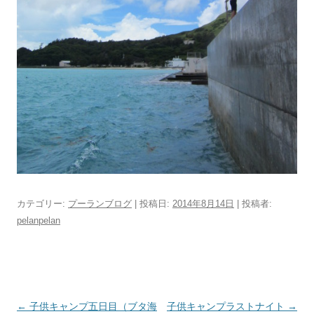
カテゴリー:
プーランブログ
| 投稿日:
2014年8月14日
|
投稿者:
pelanpelan
投稿ナビゲーション
←
子供キャンプ五日目（ブタ海
子供キャンプラストナイト
→