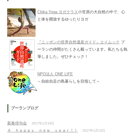
Chika Yoga ヨガクラス
小笠原の大自然の中で、心
と体を開放するゆったりヨガ
『ニッポンの世界自然遺産ガイド』エイムック
プ
ーランの仲間がたくさん載っています。私たちも執
筆しました。ぜひチェック！
NPO法人 ONE LIFE
～自給自足の島暮らしを目指して～
プーランブログ
新春俳句会
2017年1月19日
Ａ ｈａｐｐｙ ｎｅｗ ｙｅａｒ！！
2017年1月13日