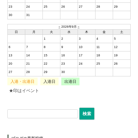
23
24
25
26
27
28
29
30
31
«
2026年9月
»
日
月
火
水
木
金
土
1
2
3
4
5
6
7
8
9
10
11
12
13
14
15
16
17
18
19
20
21
22
23
24
25
26
27
28
29
30
入港・出港日
入港日
出港日
★印はイベント
検索: