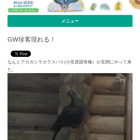
プーラン・プーラン｜小笠原父島 シ
小笠原父島のシーカヤックスクール＆ツアー「プーランプーランシーカ
メニュー
ヤッククラブ」、森のコテージのお宿の「プーランビレッジ」のHPへよ
ーカヤック 宿
コンテンツへ移動
うこそ！
GW珍客現れる！
なんとアカガシラカラスバト(小笠原固有種）が玄関にやって来
た。