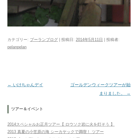
カテゴリー:
プーランブログ
| 投稿日:
2014年5月11日
|
投稿者:
pelanpelan
投稿ナビゲーション
←
いけちゃんデイ
ゴールデンウィークツアーが始
まりました。
→
ツアー＆イベント
2014スペシャルお正月ツアー【 ロウソク岩に火を灯そう 】
2013 真夏の小笠原の海 シーカヤックで満喫！ ツアー