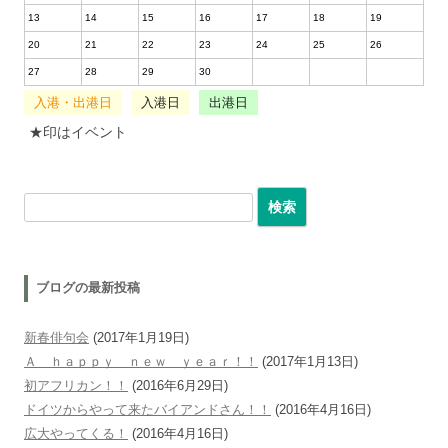
13
14
15
16
17
18
19
20
21
22
23
24
25
26
27
28
29
30
入港・出港日
入港日
出港日
★印はイベント
検索:
ブログの最新投稿
新春俳句会
(2017年1月19日)
Ａ ｈａｐｐｙ ｎｅｗ ｙｅａｒ！！
(2017年1月13日)
初アフリカン！！
(2016年6月29日)
ドイツからやって来たバイアンドさん！！
(2016年4月16日)
広大やってくる！
(2016年4月16日)