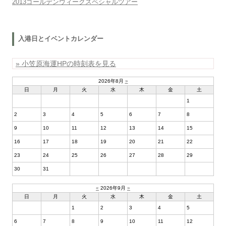
2013ゴールデンウィークスペシャルツアー
入港日とイベントカレンダー
» 小笠原海運HPの時刻表を見る
2026年8月
»
日
月
火
水
木
金
土
1
2
3
4
5
6
7
8
9
10
11
12
13
14
15
16
17
18
19
20
21
22
23
24
25
26
27
28
29
30
31
«
2026年9月
»
日
月
火
水
木
金
土
1
2
3
4
5
6
7
8
9
10
11
12