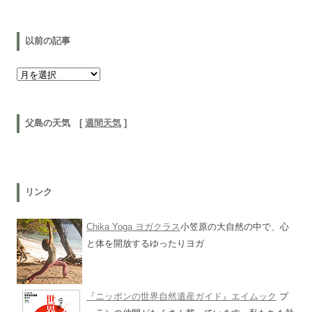
以前の記事
以前の記事
父島の天気 [
週間天気
]
リンク
Chika Yoga ヨガクラス
小笠原の大自然の中で、心
と体を開放するゆったりヨガ
『ニッポンの世界自然遺産ガイド』エイムック
プ