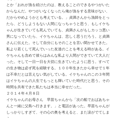
とか「おれが漁を続けたのは、教えることのできるやつがいた
からなんだ。やつがいなくなったら俺が漁をする意味がない、
だからやめようかとも考えている。」貞満さんから漁師をとっ
たら、どうしようもない人間になっちゃうと思う、もしイケち
ゃんが生きていても死んでいても、貞満さんがもしカッコ悪い
男になっていたら、イケちゃんは、悲しく思うだろう。と貞満
さんに伝えた。そして自分にもそのことを言い聞かせてきた。
私より若くして死んでいった友達のことを考える時がある。イ
ケちゃんも含めて彼らはみんな私より人間ができていて大人だ
った。そして一日一日を大切に生きていたように思う。すべて
の生き物は必ず死を経験する。１００年生きたから幸せで１年
は不幸だとは言えない気がしている。イケちゃんのこの３年間
はイケちゃんの人生でもっとも輝いていた時代だと思う。その
時間を共有できた私たちは本当に幸せだった。
２０１４年４月８日
イケちゃんのお母さん 早苗ちゃんから「次の船でおばあちゃ
んと一緒に父島へ行きます。」と電話があった。早苗ちゃんが
しっかりしすぎて、その心の奥を考えると、また涙がでてしま