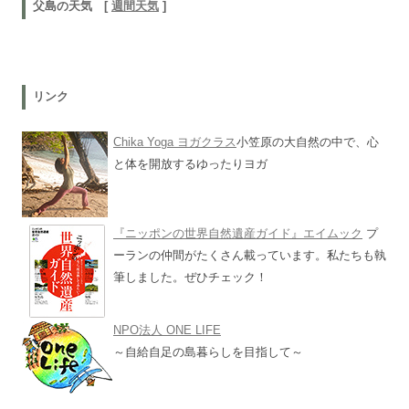
父島の天気 [
週間天気
]
リンク
Chika Yoga ヨガクラス
小笠原の大自然の中で、心
と体を開放するゆったりヨガ
『ニッポンの世界自然遺産ガイド』エイムック
プ
ーランの仲間がたくさん載っています。私たちも執
筆しました。ぜひチェック！
NPO法人 ONE LIFE
～自給自足の島暮らしを目指して～