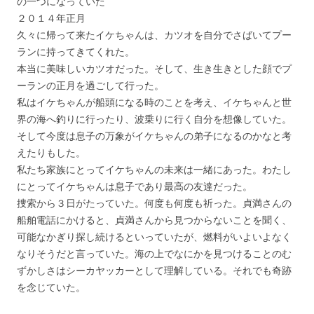
の一つになっていた
２０１４年正月
久々に帰って来たイケちゃんは、カツオを自分でさばいてプー
ランに持ってきてくれた。
本当に美味しいカツオだった。そして、生き生きとした顔でプ
ーランの正月を過ごして行った。
私はイケちゃんが船頭になる時のことを考え、イケちゃんと世
界の海へ釣りに行ったり、波乗りに行く自分を想像していた。
そして今度は息子の万象がイケちゃんの弟子になるのかなと考
えたりもした。
私たち家族にとってイケちゃんの未来は一緒にあった。わたし
にとってイケちゃんは息子であり最高の友達だった。
捜索から３日がたっていた。何度も何度も祈った。貞満さんの
船舶電話にかけると、貞満さんから見つからないことを聞く、
可能なかぎり探し続けるといっていたが、燃料がいよいよなく
なりそうだと言っていた。海の上でなにかを見つけることのむ
ずかしさはシーカヤッカーとして理解している。それでも奇跡
を念じていた。