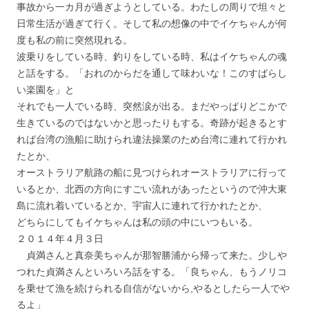
事故から一カ月が過ぎようとしている。わたしの周りで坦々と
日常生活が過ぎて行く。そして私の想像の中でイケちゃんが何
度も私の前に突然現れる。
波乗りをしている時、釣りをしている時、私はイケちゃんの魂
と話をする。「おれのからだを通して味わいな！このすばらし
い楽園を」と
それでも一人でいる時、突然涙が出る。まだやっぱりどこかで
生きているのではないかと思ったりもする。奇跡が起きるとす
れば台湾の漁船に助けられ違法操業のため台湾に連れて行かれ
たとか、
オーストラリア航路の船に見つけられオーストラリアに行って
いるとか、北西の方向にすごい流れがあったというので沖大東
島に流れ着いているとか、宇宙人に連れて行かれたとか、
どちらにしてもイケちゃんは私の頭の中にいつもいる。
２０１４年４月３日
貞満さんと真奈美ちゃんが那智勝浦から帰って来た。少しや
つれた貞満さんといろいろ話をする。「良ちゃん、もうノリコ
を乗せて漁を続けられる自信がないから,やるとしたら一人でや
るよ」