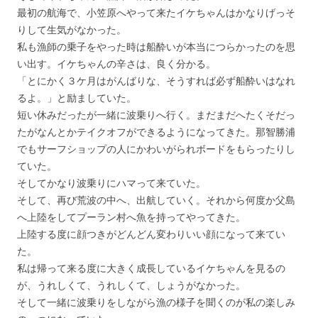
最初の航海で、小笠原へやって来たイケちゃんはかなりげっそ
りして生気がなかった。
私も漁師の乗子をやった時は船酔いが本当につらかったのを思
い出す。イケちゃんの辛さは、良く分かる。
「とにかく３ケ月はがんばりな、そうすれば必ず船酔いはなれ
るよ。」と励ましていた。
短い休みだったが一緒に波乗りへ行く。まだまだへたくそだっ
たがなんとかテイクオフができるようになってきた。那智勝浦
でもサーフショップの人にかわいがられボードをもらったりし
ていた。
そしてかなり波乗りにハマって来ていた。
そして、再び荒波の中へ、出航していく。それから何度か父島
へ上陸をしてプーラン村へ魚を持ってやってきた。
上陸する度に顔つきがどんどん変わりいい顔になって来てい
た。
私は帰って来る度に大きく成長しているイケちゃんを見るの
が、うれしくて、うれしくて、しょうがなかった。
そして一緒に波乗りをしながら漁の様子を聞くのが私の楽しみ