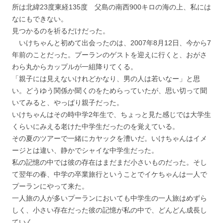
所は北緯23度東経135度 父島の南西900キロの海の上、私には
なにもできない。
見つかるのを祈るだけだった。
いけちゃんと初めて出会ったのは、2007年8月12日、今から7
年前のことだった。プーランのゲストを迎えに行くと、おがさ
わら丸からカップルが一組降りてくる。
「親子には見えないけれどかなり、男の人は若いなー」と思
い。どうゆう関係か聞くのをためらっていたが、思い切って聞
いてみると、やっぱり親子だった。
いけちゃんはその時中学2年生で、ちょっと見た感じでは大学生
くらいにみえる老けた中学生だったのを覚えている。
その夏のツアーで一緒にカヤックを漕いだ。いけちゃんはイメ
ージとは違い、静かでシャイな中学生だった。
私の記憶の中では彼の存在はまだまだ小さいものだった。そし
て翌年の春、中学の卒業旅行ということでイケちゃんは一人で
プーランにやって来た。
一人旅の人が多いプーランにおいても中学生の一人旅はめずら
しく、小さい存在だった彼の記憶が私の中で、どんどん成長し
ていく。