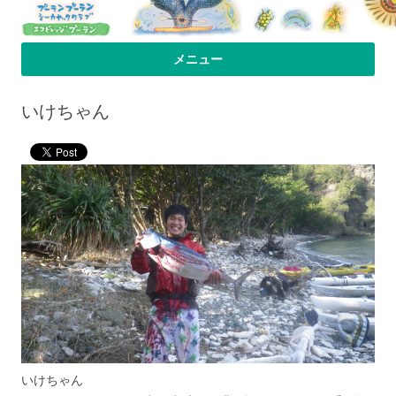
プーラン・プーラン｜小笠原父島 シ
小笠原父島のシーカヤックスクール＆ツアー「プーランプーランシーカ
メニュー
ヤッククラブ」、森のコテージのお宿の「プーランビレッジ」のHPへよ
ーカヤック 宿
コンテンツへ移動
うこそ！
いけちゃん
いけちゃん