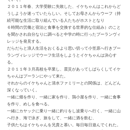
２０１１年春、大学受験に失敗した、イケちゃんはこれからど
うしようか迷っていたらしい。そしてお母さんからウーフ（持
続可能な生活に取り組んでいる人たちがホストとなり
６時間の労働と宿泊と食事を交換する世界的な仕組み）のこと
を聞かされ自分なりに調べると中学の時に行ったプーランヴィ
レッジを発見する。
だらだらと浪人生活をおくるより思い切って小笠原へ行きプー
ランヴィレッジでウーフ生活をしようとイケちゃんは決心す
る。
２０１１年３月高校を卒業し、震災があってしばらくしてイケ
ちゃんはプーランにやって来た。
それからのイケちゃんと清水ファミリーとの関係は、どんどん
深くなっていく。
一緒に畑を作り、一緒に家を作り、鶏小屋を作り、一緒に食事
を作り、めしを食べる。
一緒にカヤックに乗り一緒に釣りをし波乗りへ行く、一緒に山
へ行き、海で泳ぎ、旅をして、一緒に酒を飲む、
子供たちはイケちゃんを兄貴と慕い。毎日毎日遊んでくれた。