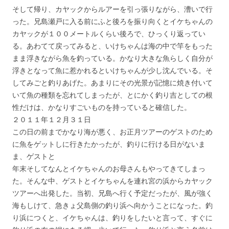
そして帰り、カヤックからルアーを引っ張りながら、漕いで行
った。兄島瀬戸に入る前にふと後ろを振り向くとイケちゃんの
カヤックが１００メートルくらい後ろで、ひっくり返ってい
る。あわてて戻ってみると、いけちゃんは海の中で竿をもった
まま浮きながら魚を釣っている。かなり大きな魚らしく自分が
浮きとなって魚に惹かれるといけちゃんが少し沈んでいる。そ
してみごと釣りあげた。あまりにその光景が記憶に焼き付いて
いて魚の種類を忘れてしまったが、とにかく釣り吉としての根
性だけは、かなりすごいものを持っていると確信した。
２０１１年１２月３１日
この日の前までかなり海が悪く、お正月ツアーのゲストのため
に魚をゲットしに行きたかったが、釣りに行ける日がないま
ま、ゲストと
年末そしてなんとイケちゃんのお母さんもやってきてしまっ
た。そんな中、ゲストとイケちゃんを連れ宮の浜からカヤック
ツアーへ出発した。当初、兄島へ行く予定だったが、風が強く
海もしけて、急きょ父島側の釣り浜へ向かうことになった。釣
り浜につくと、イケちゃんは、釣りをしたいと言って、すぐに