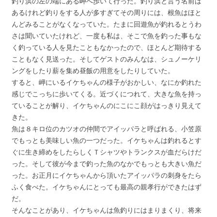
釣り浜の左の端にある岬へ歩いて行った。釣り浜と言う名前は
あるけれど釣りをする人が多すぎてその周りには、根魚はほと
んどみることがなくなっていた。たまに回遊魚が釣れるとうわ
さは聞いていたけれど、一度も私は、そこで魚を釣った事もな
く釣っている人を見たこともなかったので、ほとんど期待する
こともなく見送った。そしてゲストのみんなは、シュノーケリ
ングをしたり薪を集め昼飯の用意をしたりしていた。
すると、岬にいるイケちゃんの様子がおかしい、なにか釣れた
感じでこっちに歩いてくる。近づくにつれて、大きな魚を持っ
ていることが解り、イケちゃんのにこにこ顔がはっきり見えて
きた。
魚は８キロ位のカツオの仲間でアイッパラと呼ばれる、小笠原
でもっとも美味しい魚の一つだった。イケちゃんは釣れるとす
ぐに生き締めをしたらしくＴシャツやトランクスが血だらけだ
った。そして彼が今まで釣った魚のなかでもっとも大きい魚だ
った。お正月にイケちゃんから頂いたアイッパラの刺身をたら
ふく食べた。イケちゃんにとっても最高の親孝行ができたはず
だ。
そんなことがあり、イケちゃんは魚釣りにはまりまくり、将来