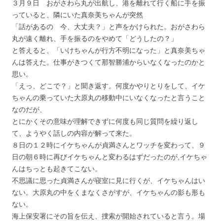
３月９日 おがさわら丸が出航し、港を離れて行く船に手を振
っていると、隣にいた真奈美ちゃんが突然
「話があるの 今、大丈夫？」と声をかけられた。おがさわら
丸が遠く離れ、手を振るのをやめて「どうしたの？」
と答えると、「いけちゃんが行方不明になった」と真奈美ちゃ
んは答えた。仕事がきつくて那智勝浦からいなくなったのかと
思い。
「えっ、どこで？」と聞き返す。何度かやりとりをして、イケ
ちゃんの乗っていた大原丸の移動中にいなくなったと言うこと
なのだが、
とにかくその意味が理解できずに何度も同じ質問を繰り返し
て、ようやく話しの内容が解って来た。
８日の１２時にイケちゃんが貞満さんとワッチを変わって、９
日の朝６時に再びイケちゃんと変わるはずだったのが,イケちゃ
んはちっとも起きてこない。
不思議に思った貞満さんが寝室に見に行くが、イケちゃんはい
ない。大原丸の中をくまなくさがすが、イケちゃんの影も形も
ない。
海上保安署にその旨を伝え、捜索が開始されていると言う。場