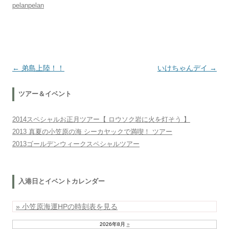
pelanpelan
投稿ナビゲーション
←
弟島上陸！！
いけちゃんデイ
→
ツアー＆イベント
2014スペシャルお正月ツアー【 ロウソク岩に火を灯そう 】
2013 真夏の小笠原の海 シーカヤックで満喫！ ツアー
2013ゴールデンウィークスペシャルツアー
入港日とイベントカレンダー
» 小笠原海運HPの時刻表を見る
2026年8月
»