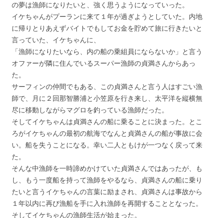
の夢は漁師になりたいと、強く思うようになっていった。
イケちゃんがプーランに来て１年が過ぎようとしていた。内地
に帰りとりあえずバイトでもしてお金を貯めて旅に行きたいと
言っていた、イケちゃんに、
「漁師になりたいなら、内の船の乗組員にならないか」と言う
オファーが隣に住んでいるスーパー漁師の貞満さんからあっ
た。
サーフィンの仲間でもある、この貞満さんと言う人はすごい漁
師で、月に２回那智勝浦と小笠原を行き来し、太平洋を縦横無
尽に移動しながらマグロを釣っている漁師だった。
そしてイケちゃんは貞満さんの船に乗ることに決まった。とこ
ろがイケちゃんの最初の航海でなんと貞満さんの船が事故に会
い。船を失うことになる。幸い二人ともけが一つなく戻って来
た。
そんな中漁師を一時諦めかけていた貞満さんではあったが、も
し、もう一度船を持って漁師をやるなら、貞満さんの船に乗り
たいと言うイケちゃんの言葉に励まされ、貞満さんは事故から
１年以内に再び漁船を手に入れ漁師を再開することとなった。
そしてイケちゃんの漁師生活が始まった。