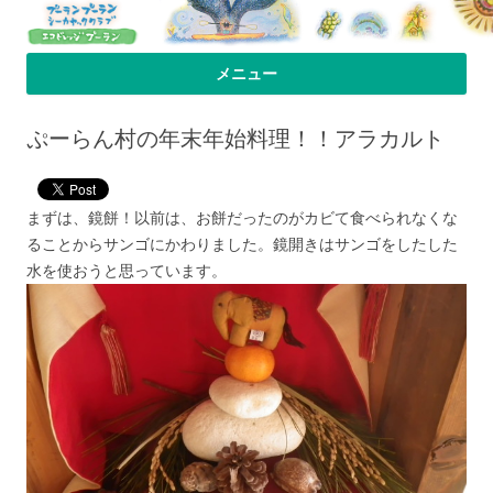
プーラン・プーラン｜小笠原父島 シ
小笠原父島のシーカヤックスクール＆ツアー「プーランプーランシーカ
メニュー
ヤッククラブ」、森のコテージのお宿の「プーランビレッジ」のHPへよ
ーカヤック 宿
コンテンツへ移動
うこそ！
ぷーらん村の年末年始料理！！アラカルト
まずは、鏡餅！以前は、お餅だったのがカビて食べられなくな
ることからサンゴにかわりました。鏡開きはサンゴをしたした
水を使おうと思っています。