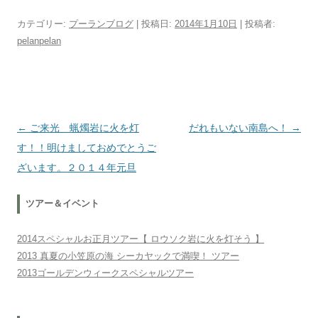
カテゴリー:
プーランブログ
| 投稿日:
2014年1月10日
|
投稿者:
pelanpelan
投稿ナビゲーション
←
ご来光 蝋燭岩に火を灯
だれもいない南島へ！
→
す！！明けましておめでとうご
ざいます。２０１４年元旦
ツアー＆イベント
2014スペシャルお正月ツアー【 ロウソク岩に火を灯そう 】
2013 真夏の小笠原の海 シーカヤックで満喫！ ツアー
2013ゴールデンウィークスペシャルツアー