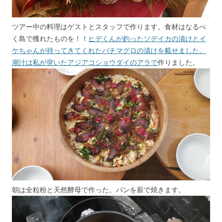
ツアー中の料理はゲストとスタッフで作ります。食材はなるべ
く島で獲れたものを！！
ヒデくんが釣ったソデイカの漬けとイ
ケちゃんが持ってきてくれたバチマグロの漬けを載せました。
潮汁は私が突いたアジアコショウダイのアラで
作りました。
朝は全粒粉と天然酵母で作った。パンを薪で焼きます。