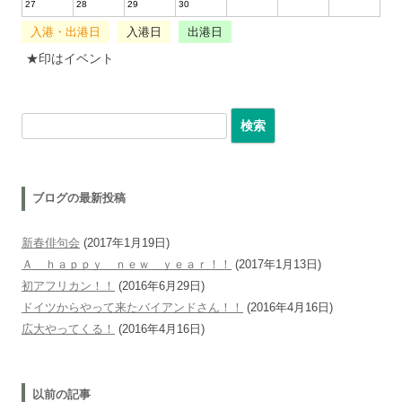
27
28
29
30
入港・出港日
入港日
出港日
★印はイベント
検索:
ブログの最新投稿
新春俳句会
(2017年1月19日)
Ａ ｈａｐｐｙ ｎｅｗ ｙｅａｒ！！
(2017年1月13日)
初アフリカン！！
(2016年6月29日)
ドイツからやって来たバイアンドさん！！
(2016年4月16日)
広大やってくる！
(2016年4月16日)
以前の記事