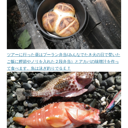
ツアーに行った昼はプーラン弁当(みんなでたき火の日で焚いた
ご飯に鰹節やノリを入れた２段弁当）とアカバの味噌汁を作っ
て食べます。魚は泳ぎ釣りでＧＥＴ