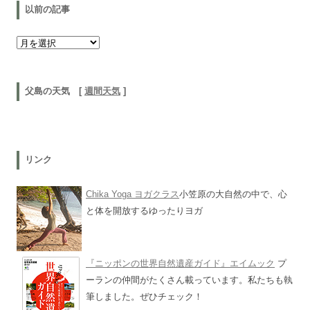
以前の記事
以前の記事
父島の天気 [
週間天気
]
リンク
Chika Yoga ヨガクラス
小笠原の大自然の中で、心
と体を開放するゆったりヨガ
『ニッポンの世界自然遺産ガイド』エイムック
プ
ーランの仲間がたくさん載っています。私たちも執
筆しました。ぜひチェック！