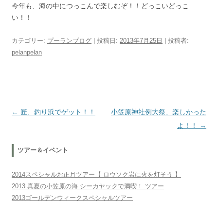
今年も、海の中につっこんで楽しむぞ！！どっこいどっこ
い！！
カテゴリー:
プーランブログ
| 投稿日:
2013年7月25日
|
投稿者:
pelanpelan
投稿ナビゲーション
←
匠、釣り浜でゲット！！
小笠原神社例大祭、楽しかった
よ！！
→
ツアー＆イベント
2014スペシャルお正月ツアー【 ロウソク岩に火を灯そう 】
2013 真夏の小笠原の海 シーカヤックで満喫！ ツアー
2013ゴールデンウィークスペシャルツアー