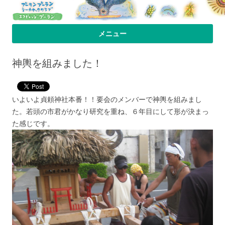
プーラン・プーラン｜小笠原父島 シ
小笠原父島のシーカヤックスクール＆ツアー「プーランプーランシーカ
メニュー
ヤッククラブ」、森のコテージのお宿の「プーランビレッジ」のHPへよ
ーカヤック 宿
コンテンツへ移動
うこそ！
神輿を組みました！
いよいよ貞頼神社本番！！要会のメンバーで神輿を組みまし
た。若頭の市君がかなり研究を重ね、６年目にして形が決まっ
た感じです。