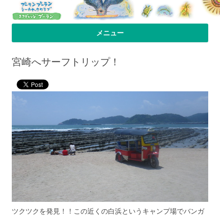
プーラン・プーラン｜小笠原父島 シ
小笠原父島のシーカヤックスクール＆ツアー「プーランプーランシーカ
メニュー
ヤッククラブ」、森のコテージのお宿の「プーランビレッジ」のHPへよ
ーカヤック 宿
コンテンツへ移動
うこそ！
宮崎へサーフトリップ！
ツクツクを発見！！この近くの白浜というキャンプ場でバンガ