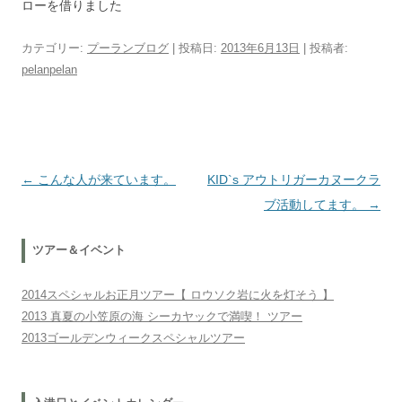
ローを借りました
カテゴリー:
プーランブログ
| 投稿日:
2013年6月13日
|
投稿者:
pelanpelan
投稿ナビゲーション
←
こんな人が来ています。
KID`s アウトリガーカヌークラ
ブ活動してます。
→
ツアー＆イベント
2014スペシャルお正月ツアー【 ロウソク岩に火を灯そう 】
2013 真夏の小笠原の海 シーカヤックで満喫！ ツアー
2013ゴールデンウィークスペシャルツアー