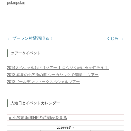
pelanpelan
投稿ナビゲーション
←
プーラン村壁画現る！
くじら
→
ツアー＆イベント
2014スペシャルお正月ツアー【 ロウソク岩に火を灯そう 】
2013 真夏の小笠原の海 シーカヤックで満喫！ ツアー
2013ゴールデンウィークスペシャルツアー
入港日とイベントカレンダー
» 小笠原海運HPの時刻表を見る
2026年8月
»