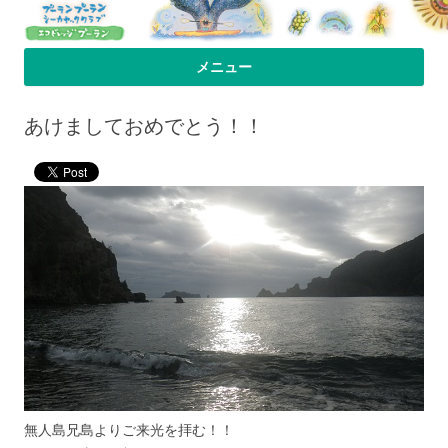
プーラン・プーラン｜小笠原父島 シ
小笠原父島のシーカヤックスクール＆ツアー「プーランプーランシーカ
メニュー
ヤッククラブ」、森のコテージのお宿の「プーランビレッジ」のHPへよ
ーカヤック 宿
コンテンツへ移動
うこそ！
あけましておめでとう！！
無人島兄島よりご来光を拝む！！