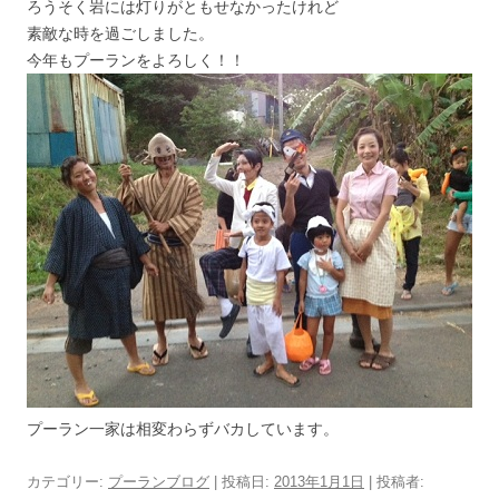
ろうそく岩には灯りがともせなかったけれど
素敵な時を過ごしました。
今年もプーランをよろしく！！
プーラン一家は相変わらずバカしています。
カテゴリー:
プーランブログ
| 投稿日:
2013年1月1日
|
投稿者: