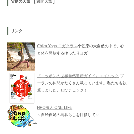
父島の天気 [
週間天気
]
リンク
Chika Yoga ヨガクラス
小笠原の大自然の中で、心
と体を開放するゆったりヨガ
『ニッポンの世界自然遺産ガイド』エイムック
プ
ーランの仲間がたくさん載っています。私たちも執
筆しました。ぜひチェック！
NPO法人 ONE LIFE
～自給自足の島暮らしを目指して～