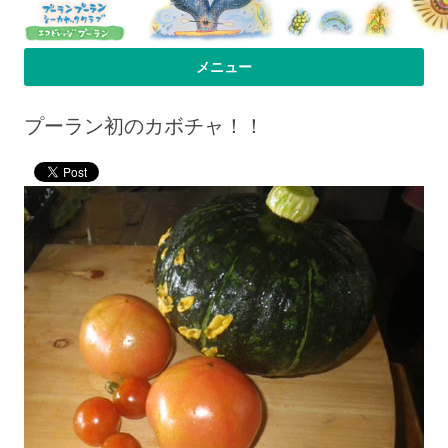
プーラン・プーラン｜小笠原父島 シ
小笠原父島のシーカヤックスクール＆ツアー「プーランプーランシーカ
メニュー
ヤッククラブ」、森のコテージのお宿の「プーランビレッジ」のHPへよ
ーカヤック 宿
コンテンツへ移動
うこそ！
プーラン初のカボチャ！！