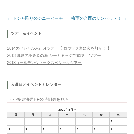
投稿ナビゲーション
←
ドシャ降りのジニービーチ！
梅雨の合間のサンセット！
→
ツアー＆イベント
2014スペシャルお正月ツアー【 ロウソク岩に火を灯そう 】
2013 真夏の小笠原の海 シーカヤックで満喫！ ツアー
2013ゴールデンウィークスペシャルツアー
入港日とイベントカレンダー
» 小笠原海運HPの時刻表を見る
2026年8月
»
日
月
火
水
木
金
土
1
2
3
4
5
6
7
8