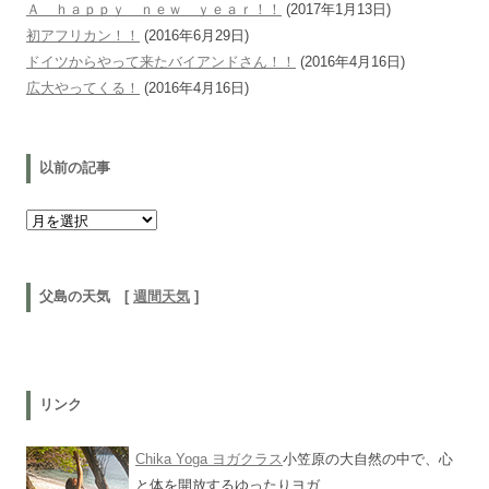
Ａ ｈａｐｐｙ ｎｅｗ ｙｅａｒ！！
(2017年1月13日)
初アフリカン！！
(2016年6月29日)
ドイツからやって来たバイアンドさん！！
(2016年4月16日)
広大やってくる！
(2016年4月16日)
以前の記事
以前の記事
父島の天気 [
週間天気
]
リンク
Chika Yoga ヨガクラス
小笠原の大自然の中で、心
と体を開放するゆったりヨガ