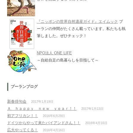
『ニッポンの世界自然遺産ガイド』エイムック
プ
ーランの仲間がたくさん載っています。私たちも執
筆しました。ぜひチェック！
NPO法人 ONE LIFE
～自給自足の島暮らしを目指して～
プーランブログ
新春俳句会
2017年1月19日
Ａ ｈａｐｐｙ ｎｅｗ ｙｅａｒ！！
2017年1月13日
初アフリカン！！
2016年6月29日
ドイツからやって来たバイアンドさん！！
2016年4月16日
広大やってくる！
2016年4月16日