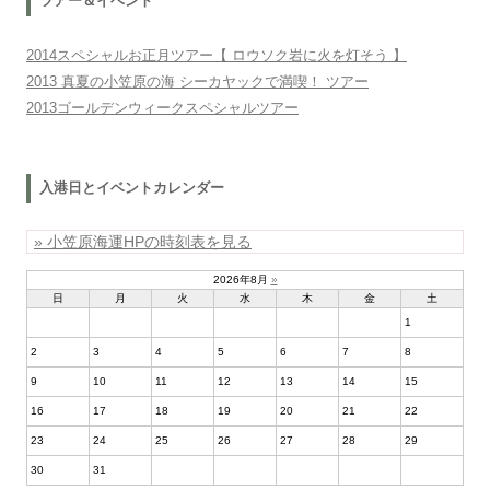
ツアー＆イベント
2014スペシャルお正月ツアー【 ロウソク岩に火を灯そう 】
2013 真夏の小笠原の海 シーカヤックで満喫！ ツアー
2013ゴールデンウィークスペシャルツアー
入港日とイベントカレンダー
» 小笠原海運HPの時刻表を見る
2026年8月
»
日
月
火
水
木
金
土
1
2
3
4
5
6
7
8
9
10
11
12
13
14
15
16
17
18
19
20
21
22
23
24
25
26
27
28
29
30
31