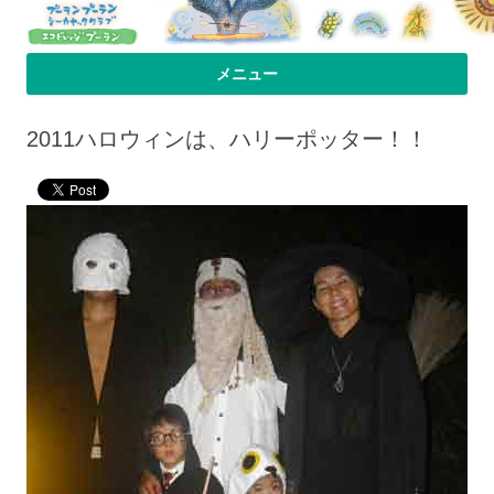
プーラン・プーラン｜小笠原父島 シ
小笠原父島のシーカヤックスクール＆ツアー「プーランプーランシーカ
メニュー
ヤッククラブ」、森のコテージのお宿の「プーランビレッジ」のHPへよ
ーカヤック 宿
コンテンツへ移動
うこそ！
2011ハロウィンは、ハリーポッター！！