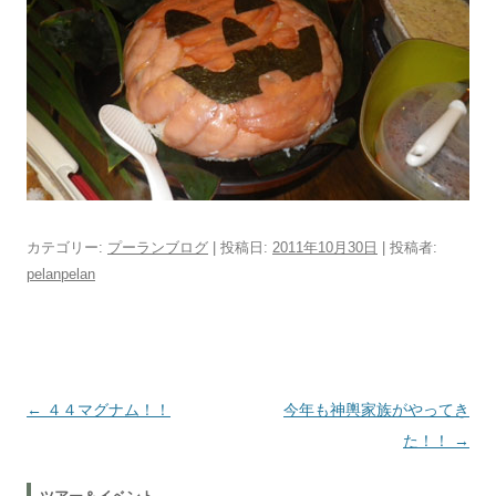
カテゴリー:
プーランブログ
| 投稿日:
2011年10月30日
|
投稿者:
pelanpelan
投稿ナビゲーション
←
４４マグナム！！
今年も神輿家族がやってき
た！！
→