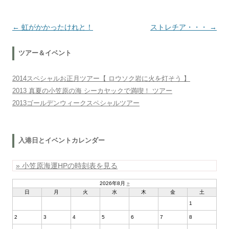
投稿ナビゲーション
←
虹がかかったけれと！
ストレチア・・・
→
ツアー＆イベント
2014スペシャルお正月ツアー【 ロウソク岩に火を灯そう 】
2013 真夏の小笠原の海 シーカヤックで満喫！ ツアー
2013ゴールデンウィークスペシャルツアー
入港日とイベントカレンダー
» 小笠原海運HPの時刻表を見る
2026年8月
»
日
月
火
水
木
金
土
1
2
3
4
5
6
7
8