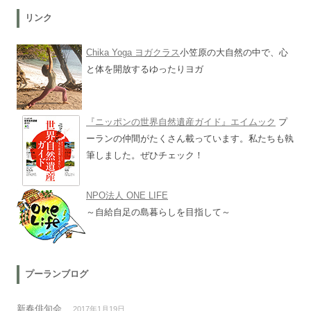
リンク
Chika Yoga ヨガクラス
小笠原の大自然の中で、心
と体を開放するゆったりヨガ
『ニッポンの世界自然遺産ガイド』エイムック
プ
ーランの仲間がたくさん載っています。私たちも執
筆しました。ぜひチェック！
NPO法人 ONE LIFE
～自給自足の島暮らしを目指して～
プーランブログ
新春俳句会
2017年1月19日