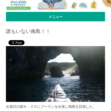
プーラン・プーラン｜小笠原父島 シ
小笠原父島のシーカヤックスクール＆ツアー「プーランプーランシーカ
メニュー
ヤッククラブ」、森のコテージのお宿の「プーランビレッジ」のHPへよ
ーカヤック 宿
コンテンツへ移動
うこそ！
誰もいない南島！！
出港日の朝６：００にプーランを出発し南島を目指した。