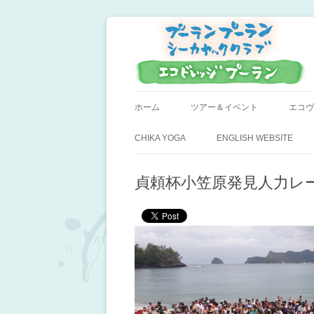
小笠原父島のシーカヤックスクール＆ツア
プーラン・プーラン
ホーム
ツアー＆イベント
エコヴ
CHIKA YOGA
ENGLISH WEBSITE
貞頼杯小笠原発見人力レ