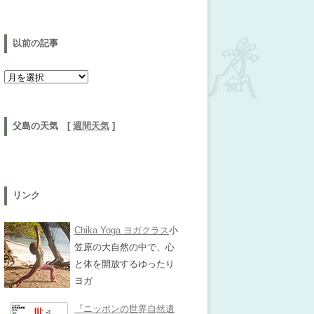
以前の記事
以前の記事
父島の天気 [
週間天気
]
リンク
Chika Yoga ヨガクラス
小
笠原の大自然の中で、心
と体を開放するゆったり
ヨガ
『ニッポンの世界自然遺