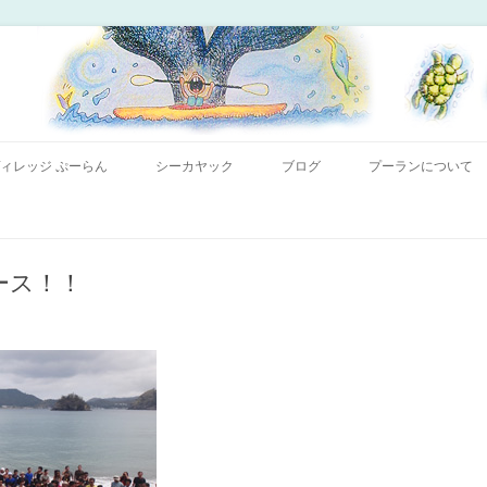
コンテンツへ移動
ー「プーランプーランシーカヤッククラブ」、森のコテージのお宿の「プーラ
｜小笠原父島 シーカヤック 宿
ィレッジ ぷーらん
シーカヤック
ブログ
プーランについて
ース！！