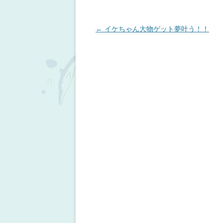
投稿ナビゲーション
←
イケちゃん大物ゲット夢叶う！！