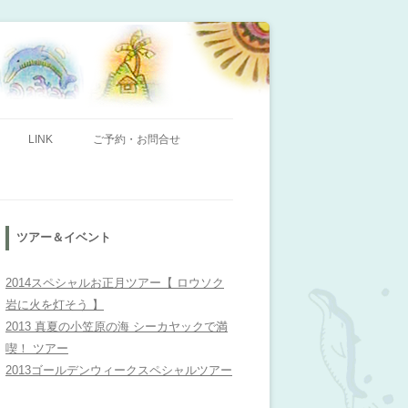
ンビレッジ」のHPへようこそ！
LINK
ご予約・お問合せ
ツアー＆イベント
2014スペシャルお正月ツアー【 ロウソク
岩に火を灯そう 】
2013 真夏の小笠原の海 シーカヤックで満
喫！ ツアー
2013ゴールデンウィークスペシャルツアー