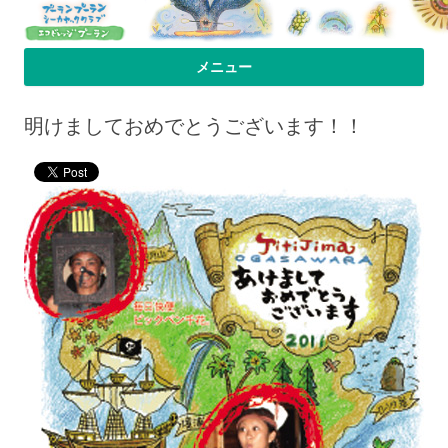
プーラン・プーラン｜小笠原父島 シ
小笠原父島のシーカヤックスクール＆ツアー「プーランプーランシーカ
メニュー
ヤッククラブ」、森のコテージのお宿の「プーランビレッジ」のHPへよ
ーカヤック 宿
コンテンツへ移動
うこそ！
明けましておめでとうございます！！