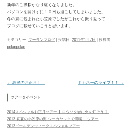
新年のご挨拶かなり遅くなりました。
パソコンを開けずに１０日も過ごしてしまいました。
冬の嵐に包まれた小笠原でしたがこれから振り返って
ブログに載せていこうと思います。
カテゴリー:
プーランブログ
| 投稿日:
2011年1月7日
|
投稿者:
pelanpelan
投稿ナビゲーション
←
島民のお正月！！
ミカネーのライブ！！
→
ツアー＆イベント
2014スペシャルお正月ツアー【 ロウソク岩に火を灯そう 】
2013 真夏の小笠原の海 シーカヤックで満喫！ ツアー
2013ゴールデンウィークスペシャルツアー