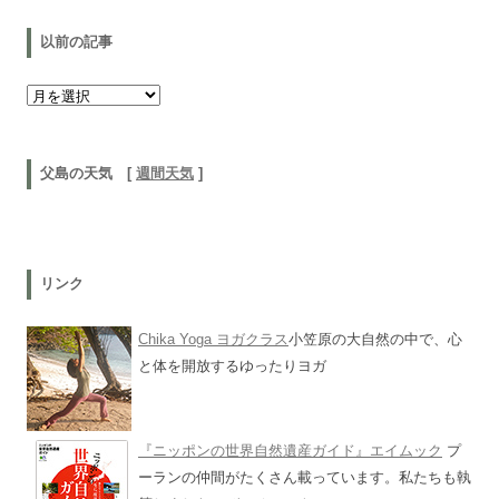
以前の記事
以前の記事
父島の天気 [
週間天気
]
リンク
Chika Yoga ヨガクラス
小笠原の大自然の中で、心
と体を開放するゆったりヨガ
『ニッポンの世界自然遺産ガイド』エイムック
プ
ーランの仲間がたくさん載っています。私たちも執