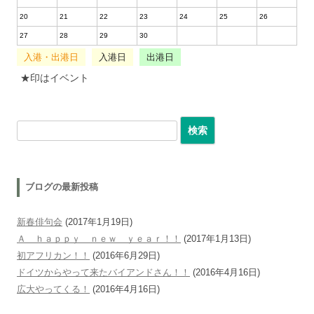
20
21
22
23
24
25
26
27
28
29
30
入港・出港日
入港日
出港日
★印はイベント
検索:
ブログの最新投稿
新春俳句会
(2017年1月19日)
Ａ ｈａｐｐｙ ｎｅｗ ｙｅａｒ！！
(2017年1月13日)
初アフリカン！！
(2016年6月29日)
ドイツからやって来たバイアンドさん！！
(2016年4月16日)
広大やってくる！
(2016年4月16日)