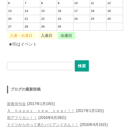
6
7
8
9
10
11
12
13
14
15
16
17
18
19
20
21
22
23
24
25
26
27
28
29
30
入港・出港日
入港日
出港日
★印はイベント
検索:
ブログの最新投稿
新春俳句会
(2017年1月19日)
Ａ ｈａｐｐｙ ｎｅｗ ｙｅａｒ！！
(2017年1月13日)
初アフリカン！！
(2016年6月29日)
ドイツからやって来たバイアンドさん！！
(2016年4月16日)