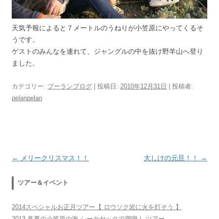
天気予報によると７メートルのうねりが小笠原にやってくるそ
うです。
ゲストのみんなを連れて、ジャングルの中を抜け野羊山へ登り
ました。
カテゴリー:
プーランブログ
| 投稿日:
2010年12月31日
|
投稿者:
pelanpelan
投稿ナビゲーション
←
メリークリスマス！！
大しけの元旦！！
→
ツアー＆イベント
2014スペシャルお正月ツアー【 ロウソク岩に火を灯そう 】
2013 真夏の小笠原の海 シーカヤックで満喫！ ツアー