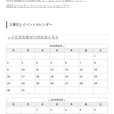
2013ゴールデンウィークスペシャルツアー
入港日とイベントカレンダー
» 小笠原海運HPの時刻表を見る
2026年8月
»
日
月
火
水
木
金
土
1
2
3
4
5
6
7
8
9
10
11
12
13
14
15
16
17
18
19
20
21
22
23
24
25
26
27
28
29
30
31
«
2026年9月
»
日
月
火
水
木
金
土
1
2
3
4
5