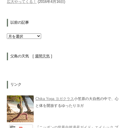
広大やってくる！
(2016年4月16日)
以前の記事
以前の記事
父島の天気 [
週間天気
]
リンク
Chika Yoga ヨガクラス
小笠原の大自然の中で、心
と体を開放するゆったりヨガ
『ニッポンの世界自然遺産ガイド』エイムック
プ