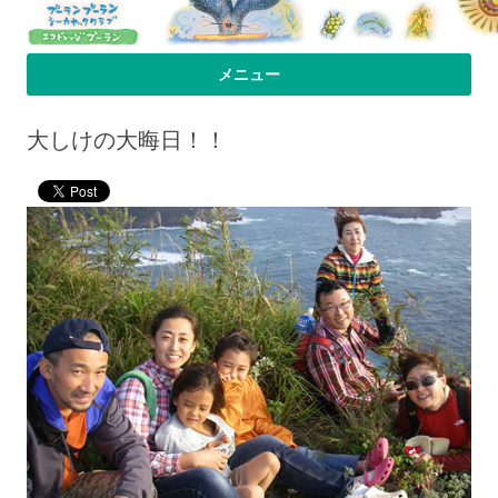
プーラン・プーラン｜小笠原父島 シ
小笠原父島のシーカヤックスクール＆ツアー「プーランプーランシーカ
メニュー
ヤッククラブ」、森のコテージのお宿の「プーランビレッジ」のHPへよ
ーカヤック 宿
コンテンツへ移動
うこそ！
大しけの大晦日！！