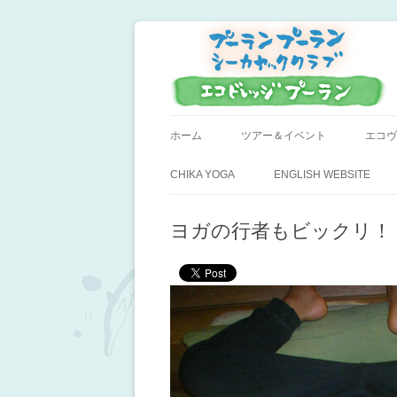
小笠原父島のシーカヤックスクール＆ツア
プーラン・プーラン
ホーム
ツアー＆イベント
エコヴ
CHIKA YOGA
ENGLISH WEBSITE
ヨガの行者もビックリ！