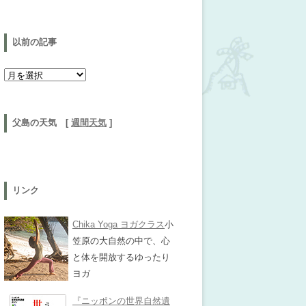
以前の記事
以前の記事
父島の天気 [
週間天気
]
リンク
Chika Yoga ヨガクラス
小
笠原の大自然の中で、心
と体を開放するゆったり
ヨガ
『ニッポンの世界自然遺