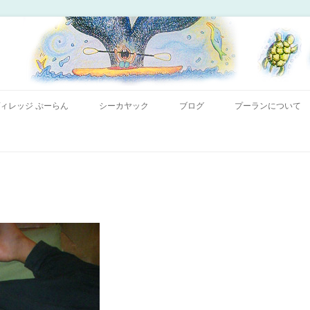
コンテンツへ移動
ー「プーランプーランシーカヤッククラブ」、森のコテージのお宿の「プーラ
｜小笠原父島 シーカヤック 宿
ィレッジ ぷーらん
シーカヤック
ブログ
プーランについて