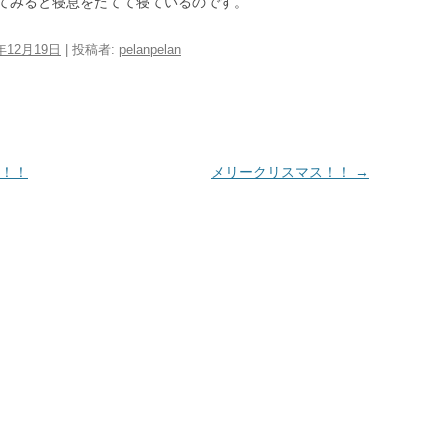
てみると寝息をたてて寝ているのです。
0年12月19日
|
投稿者:
pelanpelan
！！
メリークリスマス！！
→