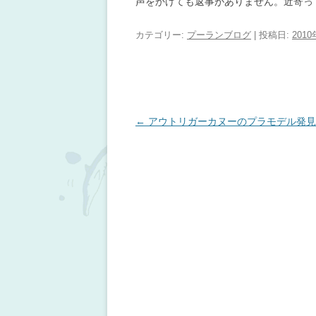
声をかけても返事がありません。近寄っ
カテゴリー:
プーランブログ
| 投稿日:
201
投稿ナビゲーション
←
アウトリガーカヌーのプラモデル発見