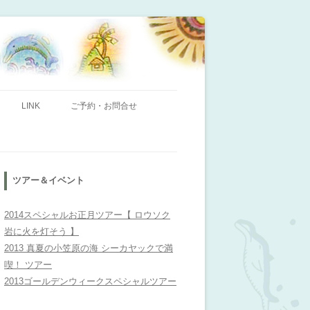
ンビレッジ」のHPへようこそ！
LINK
ご予約・お問合せ
ツアー＆イベント
2014スペシャルお正月ツアー【 ロウソク
岩に火を灯そう 】
2013 真夏の小笠原の海 シーカヤックで満
喫！ ツアー
2013ゴールデンウィークスペシャルツアー