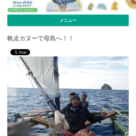
プーラン・プーラン｜小笠原父島 シ
小笠原父島のシーカヤックスクール＆ツアー「プーランプーランシーカ
メニュー
ヤッククラブ」、森のコテージのお宿の「プーランビレッジ」のHPへよ
ーカヤック 宿
コンテンツへ移動
うこそ！
帆走カヌーで母島へ！！