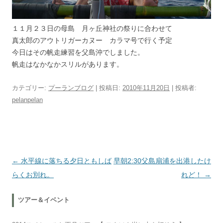
１１月２３日の母島 月ヶ丘神社の祭りに合わせて
真太郎のアウトリガーカヌー カラマ号で行く予定
今日はその帆走練習を父島沖でしました。
帆走はなかなかスリルがあります。
カテゴリー:
プーランブログ
| 投稿日:
2010年11月20日
|
投稿者:
pelanpelan
投稿ナビゲーション
←
水平線に落ちる夕日ともしば
早朝2:30父島扇浦を出港したけ
らくお別れ。
れど！
→
ツアー＆イベント