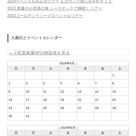
2014スペシャルお正月ツアー【 ロウソク岩に火を灯そう 】
2013 真夏の小笠原の海 シーカヤックで満喫！ ツアー
2013ゴールデンウィークスペシャルツアー
入港日とイベントカレンダー
» 小笠原海運HPの時刻表を見る
2026年8月
»
日
月
火
水
木
金
土
1
2
3
4
5
6
7
8
9
10
11
12
13
14
15
16
17
18
19
20
21
22
23
24
25
26
27
28
29
30
31
«
2026年9月
»
日
月
火
水
木
金
土