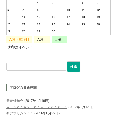
1
2
3
4
5
6
7
8
9
10
11
12
13
14
15
16
17
18
19
20
21
22
23
24
25
26
27
28
29
30
入港・出港日
入港日
出港日
★印はイベント
検索:
ブログの最新投稿
新春俳句会
(2017年1月19日)
Ａ ｈａｐｐｙ ｎｅｗ ｙｅａｒ！！
(2017年1月13日)
初アフリカン！！
(2016年6月29日)