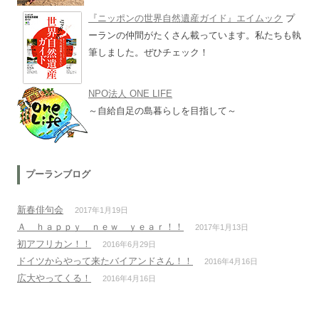
『ニッポンの世界自然遺産ガイド』エイムック
プ
ーランの仲間がたくさん載っています。私たちも執
筆しました。ぜひチェック！
NPO法人 ONE LIFE
～自給自足の島暮らしを目指して～
プーランブログ
新春俳句会
2017年1月19日
Ａ ｈａｐｐｙ ｎｅｗ ｙｅａｒ！！
2017年1月13日
初アフリカン！！
2016年6月29日
ドイツからやって来たバイアンドさん！！
2016年4月16日
広大やってくる！
2016年4月16日