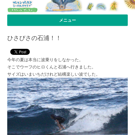
プーラン・プーラン｜小笠原父島 シ
小笠原父島のシーカヤックスクール＆ツアー「プーランプーランシーカ
メニュー
ヤッククラブ」、森のコテージのお宿の「プーランビレッジ」のHPへよ
ーカヤック 宿
コンテンツへ移動
うこそ！
ひさびさの石浦！！
今年の夏は本当に波乗りをしなかった。
そこでウーフのヒロくんと石浦へ行きました。
サイズはいまいちだけれど結構楽しい波でした。