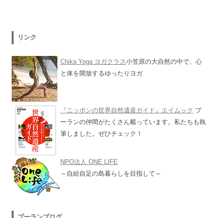
リンク
Chika Yoga ヨガクラス
小笠原の大自然の中で、心
と体を開放するゆったりヨガ
『ニッポンの世界自然遺産ガイド』エイムック
プ
ーランの仲間がたくさん載っています。私たちも執
筆しました。ぜひチェック！
NPO法人 ONE LIFE
～自給自足の島暮らしを目指して～
プーランブログ