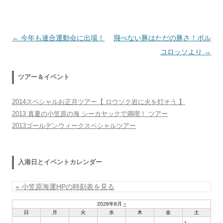
投稿ナビゲーション
←
今年も連合運動会に出場！
飛べない豚はただの豚さ！ポル
コロッソより
→
ツアー＆イベント
2014スペシャルお正月ツアー【 ロウソク岩に火を灯そう 】
2013 真夏の小笠原の海 シーカヤックで満喫！ ツアー
2013ゴールデンウィークスペシャルツアー
入港日とイベントカレンダー
» 小笠原海運HPの時刻表を見る
2026年8月
»
日
月
火
水
木
金
土