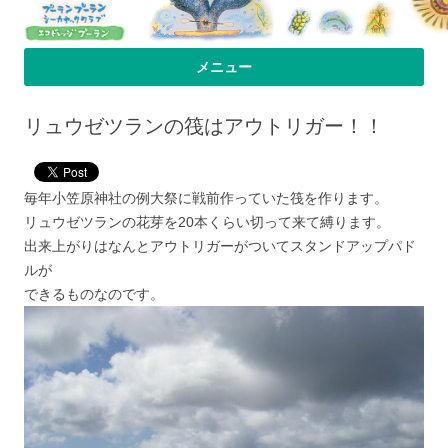
プーラン・プーラン｜小笠原父島 シ
小笠原父島のシーカヤックスクール＆ツアー「プーランプーランシーカ
メニュー
ヤッククラブ」、森のコテージのお宿の「プーランビレッジ」のHPへよ
ーカヤック 宿
コンテンツへ移動
うこそ！
リュウゼツランの筏はアウトリガー！！
毎年小笠原神社の例大祭に戦前作っていた筏を作ります。
リュウゼツランの花芽を20本くらい切って来て縛ります。
出来上がりはなんとアウトリガーがついてスタンドアップパド
ルが
できるものなのです。