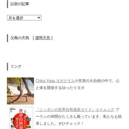
以前の記事
以前の記事
父島の天気 [
週間天気
]
リンク
Chika Yoga ヨガクラス
小笠原の大自然の中で、心
と体を開放するゆったりヨガ
『ニッポンの世界自然遺産ガイド』エイムック
プ
ーランの仲間がたくさん載っています。私たちも執
筆しました。ぜひチェック！