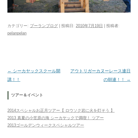
カテゴリー:
プーランブログ
| 投稿日:
2010年7月19日
|
投稿者:
pelanpelan
投稿ナビゲーション
←
シーカヤックスクール開
アウトリガーカヌーレース連日
講！！
の朝連！！
→
ツアー＆イベント
2014スペシャルお正月ツアー【 ロウソク岩に火を灯そう 】
2013 真夏の小笠原の海 シーカヤックで満喫！ ツアー
2013ゴールデンウィークスペシャルツアー