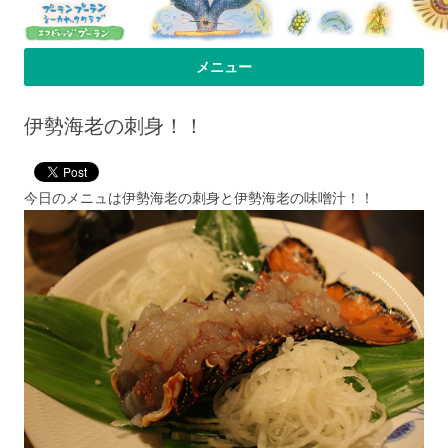
プーラン・プーラン｜小笠原父島 シ
小笠原父島のシーカヤックスクール＆ツアー「プーランプーランシーカ
メニュー
ヤッククラブ」、森のコテージのお宿の「プーランビレッジ」のHPへよ
ーカヤック 宿
コンテンツへ移動
うこそ！
伊勢海老の刺身！！
今日のメニュは伊勢海老の刺身と伊勢海老の味噌汁！！