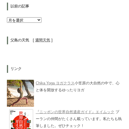
以前の記事
以前の記事
父島の天気 [
週間天気
]
リンク
Chika Yoga ヨガクラス
小笠原の大自然の中で、心
と体を開放するゆったりヨガ
『ニッポンの世界自然遺産ガイド』エイムック
プ
ーランの仲間がたくさん載っています。私たちも執
筆しました。ぜひチェック！