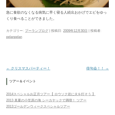
急に食欲のなくなる病気に早く寝る人続出おかげでエビをゆっ
くり食べることができました。
カテゴリー:
プーランブログ
| 投稿日:
2009年12月30日
|
投稿者:
pelanpelan
投稿ナビゲーション
←
クリスマスパーティー！
俳句会！！
→
ツアー＆イベント
2014スペシャルお正月ツアー【 ロウソク岩に火を灯そう 】
2013 真夏の小笠原の海 シーカヤックで満喫！ ツアー
2013ゴールデンウィークスペシャルツアー