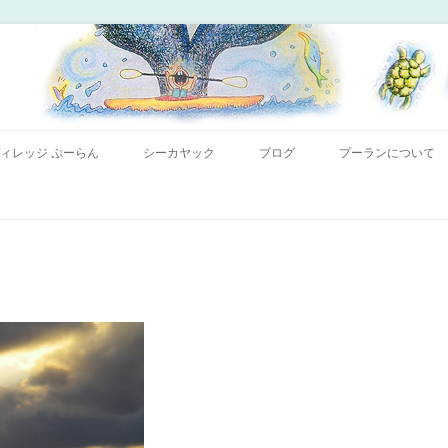
コンテンツへ移動
ー「プーランプーランシーカヤッククラブ」、森のコテージのお宿の「プーラ
｜小笠原父島 シーカヤック 宿
ィレッジ ぷーらん
シーカヤック
ブログ
プーランについて