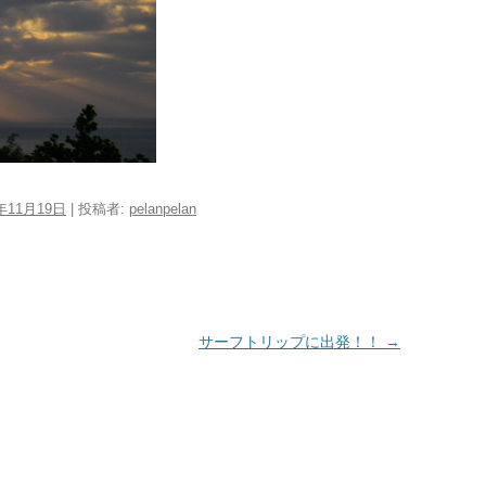
9年11月19日
|
投稿者:
pelanpelan
サーフトリップに出発！！
→