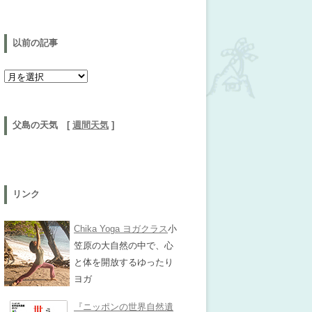
以前の記事
以前の記事
父島の天気 [
週間天気
]
リンク
Chika Yoga ヨガクラス
小
笠原の大自然の中で、心
と体を開放するゆったり
ヨガ
『ニッポンの世界自然遺