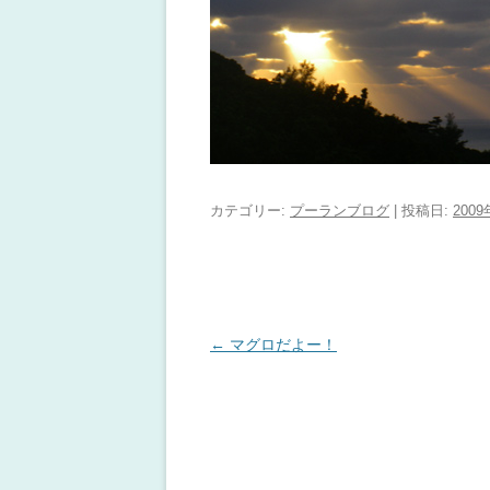
カテゴリー:
プーランブログ
| 投稿日:
200
投稿ナビゲーション
←
マグロだよー！