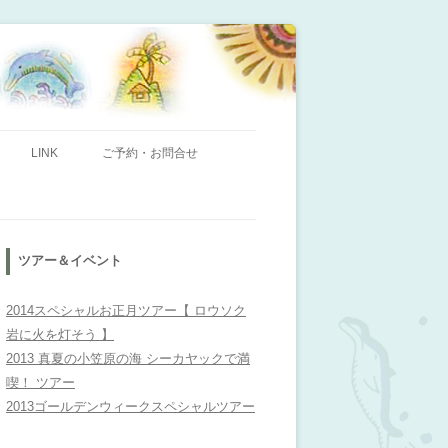
ンビレッジ」のHPへようこそ！
LINK
ご予約・お問合せ
ツアー＆イベント
2014スペシャルお正月ツアー【 ロウソク
岩に火を灯そう 】
2013 真夏の小笠原の海 シーカヤックで満
喫！ ツアー
2013ゴールデンウィークスペシャルツアー