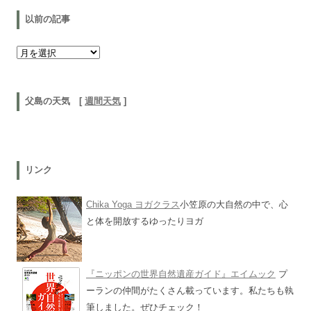
以前の記事
以前の記事
父島の天気 [
週間天気
]
リンク
Chika Yoga ヨガクラス
小笠原の大自然の中で、心
と体を開放するゆったりヨガ
『ニッポンの世界自然遺産ガイド』エイムック
プ
ーランの仲間がたくさん載っています。私たちも執
筆しました。ぜひチェック！