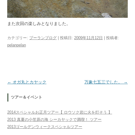
また次回の楽しみとなりました。
カテゴリー:
プーランブログ
| 投稿日:
2009年11月12日
|
投稿者:
pelanpelan
投稿ナビゲーション
←
オガ丸とカヤック
万象七五三でした。
→
ツアー＆イベント
2014スペシャルお正月ツアー【 ロウソク岩に火を灯そう 】
2013 真夏の小笠原の海 シーカヤックで満喫！ ツアー
2013ゴールデンウィークスペシャルツアー