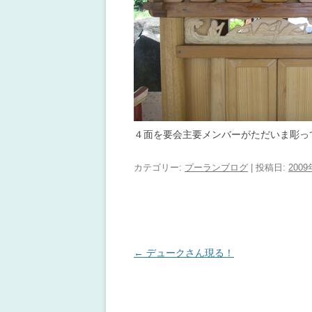
４面を要会主要メンバーがただいま彫っ
カテゴリー:
プーランブログ
| 投稿日:
200
投稿ナビゲーション
←
デュークさん現る！