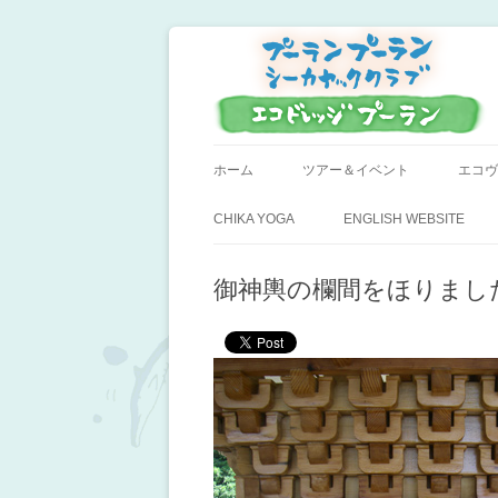
小笠原父島のシーカヤックスクール＆ツア
プーラン・プーラン
ホーム
ツアー＆イベント
エコヴ
CHIKA YOGA
ENGLISH WEBSITE
御神輿の欄間をほりまし