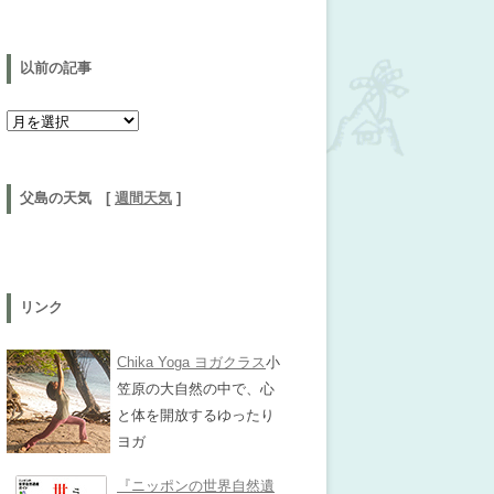
以前の記事
以前の記事
父島の天気 [
週間天気
]
リンク
Chika Yoga ヨガクラス
小
笠原の大自然の中で、心
と体を開放するゆったり
ヨガ
『ニッポンの世界自然遺