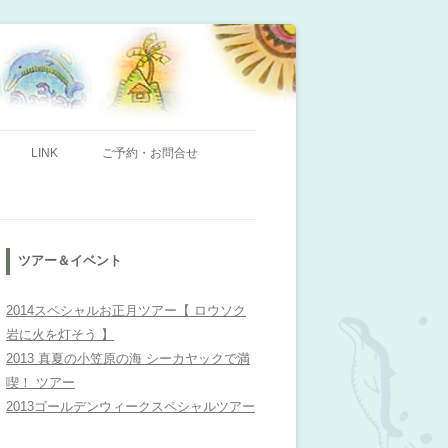
ンビレッジ」のHPへようこそ！
LINK
ご予約・お問合せ
ツアー＆イベント
2014スペシャルお正月ツアー【 ロウソク
岩に火を灯そう 】
2013 真夏の小笠原の海 シーカヤックで満
喫！ ツアー
2013ゴールデンウィークスペシャルツアー