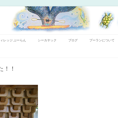
コンテンツへ移動
ー「プーランプーランシーカヤッククラブ」、森のコテージのお宿の「プーラ
｜小笠原父島 シーカヤック 宿
ィレッジ ぷーらん
シーカヤック
ブログ
プーランについて
た！！