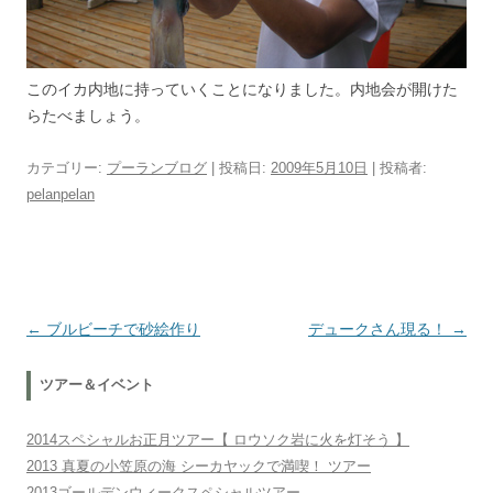
このイカ内地に持っていくことになりました。内地会が開けた
らたべましょう。
カテゴリー:
プーランブログ
| 投稿日:
2009年5月10日
|
投稿者:
pelanpelan
投稿ナビゲーション
←
ブルビーチで砂絵作り
デュークさん現る！
→
ツアー＆イベント
2014スペシャルお正月ツアー【 ロウソク岩に火を灯そう 】
2013 真夏の小笠原の海 シーカヤックで満喫！ ツアー
2013ゴールデンウィークスペシャルツアー