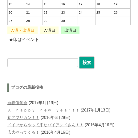
13
14
15
16
17
18
19
20
21
22
23
24
25
26
27
28
29
30
入港・出港日
入港日
出港日
★印はイベント
検索:
ブログの最新投稿
新春俳句会
(2017年1月19日)
Ａ ｈａｐｐｙ ｎｅｗ ｙｅａｒ！！
(2017年1月13日)
初アフリカン！！
(2016年6月29日)
ドイツからやって来たバイアンドさん！！
(2016年4月16日)
広大やってくる！
(2016年4月16日)