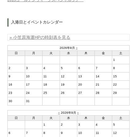
入港日とイベントカレンダー
» 小笠原海運HPの時刻表を見る
2026年8月
»
日
月
火
水
木
金
土
1
2
3
4
5
6
7
8
9
10
11
12
13
14
15
16
17
18
19
20
21
22
23
24
25
26
27
28
29
30
31
«
2026年9月
»
日
月
火
水
木
金
土
1
2
3
4
5
6
7
8
9
10
11
12