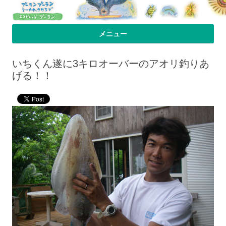
プーラン・プーラン｜小笠原父島 シ
小笠原父島のシーカヤックスクール＆ツアー「プーランプーランシーカ
メニュー
ヤッククラブ」、森のコテージのお宿の「プーランビレッジ」のHPへよ
ーカヤック 宿
コンテンツへ移動
うこそ！
いちくん遂に3キロオーバーのアオリ釣りあ
げる！！