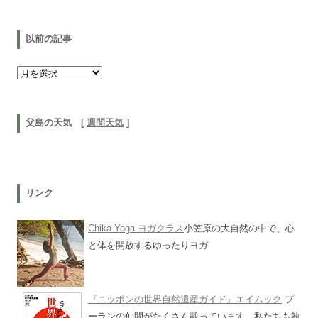
以前の記事
以前の記事
父島の天気 [
週間天気
]
リンク
Chika Yoga ヨガクラス
小笠原の大自然の中で、心
と体を開放するゆったりヨガ
『ニッポンの世界自然遺産ガイド』エイムック
プ
ーランの仲間がたくさん載っています。私たちも執