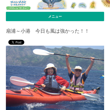
プーラン・プーラン｜小笠原父島 シ
小笠原父島のシーカヤックスクール＆ツアー「プーランプーランシーカ
メニュー
ヤッククラブ」、森のコテージのお宿の「プーランビレッジ」のHPへよ
ーカヤック 宿
コンテンツへ移動
うこそ！
扇浦～小港 今日も風は強かった！！