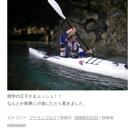
雑学の王子さまムッシュ！！
なんとか無事に小港にたどり着きました。
カテゴリー:
プーランブログ
| 投稿日:
2009年5月3日
|
投稿者:
pelanpelan