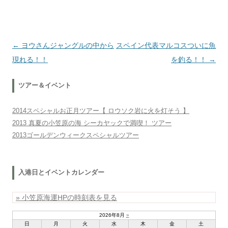
投稿ナビゲーション
←
ヨウさんジャングルの中から
スペイン代表マルコスついに魚
現れる！！
を釣る！！
→
ツアー＆イベント
2014スペシャルお正月ツアー【 ロウソク岩に火を灯そう 】
2013 真夏の小笠原の海 シーカヤックで満喫！ ツアー
2013ゴールデンウィークスペシャルツアー
入港日とイベントカレンダー
» 小笠原海運HPの時刻表を見る
2026年8月
»
日
月
火
水
木
金
土