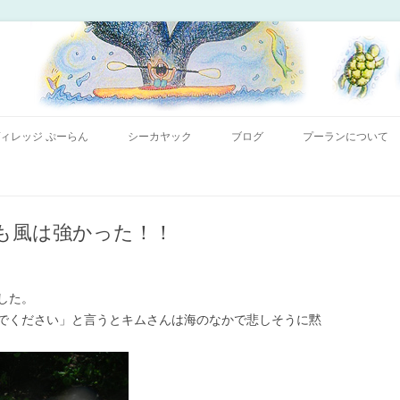
コンテンツへ移動
ー「プーランプーランシーカヤッククラブ」、森のコテージのお宿の「プーラ
｜小笠原父島 シーカヤック 宿
ィレッジ ぷーらん
シーカヤック
ブログ
プーランについて
も風は強かった！！
した。
でください」と言うとキムさんは海のなかで悲しそうに黙