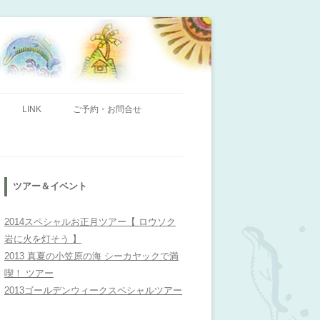
ンビレッジ」のHPへようこそ！
LINK
ご予約・お問合せ
ツアー＆イベント
2014スペシャルお正月ツアー【 ロウソク
岩に火を灯そう 】
2013 真夏の小笠原の海 シーカヤックで満
喫！ ツアー
2013ゴールデンウィークスペシャルツアー