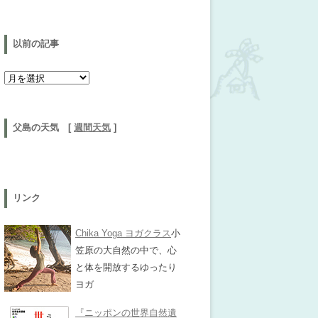
以前の記事
以前の記事
父島の天気 [
週間天気
]
リンク
Chika Yoga ヨガクラス
小
笠原の大自然の中で、心
と体を開放するゆったり
ヨガ
『ニッポンの世界自然遺