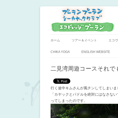
小笠原父島のシーカヤックスクール＆ツア
プーラン・プーラン
ホーム
ツアー＆イベント
エコヴ
CHIKA YOGA
ENGLISH WEBSITE
二見湾周遊コースそれで
行く途中キムさんが風チンしてしまいま
「カヤックとパドルを絶対にはなさない
ってしまったのです。