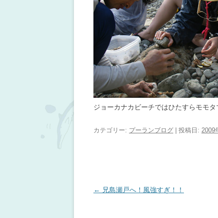
ジョーカナカビーチではひたすらモモタ
カテゴリー:
プーランブログ
| 投稿日:
200
投稿ナビゲーション
←
兄島瀬戸へ！風強すぎ！！