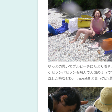
やっとの思いでブルビーチにたどり着き
ケセランパセランも飛んで天国のようで
沈した時なぜDon,t speak!! と言