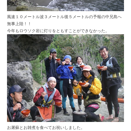
風速１０メートル波３メートル後５メートルの予報の中兄島へ
無事上陸！！
今年もロウソク岩に灯りをともすことができなかった。
お屠蘇とお雑煮を食べてお祝いしました。