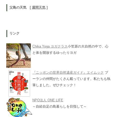
父島の天気 [
週間天気
]
リンク
Chika Yoga ヨガクラス
小笠原の大自然の中で、心
と体を開放するゆったりヨガ
『ニッポンの世界自然遺産ガイド』エイムック
プ
ーランの仲間がたくさん載っています。私たちも執
筆しました。ぜひチェック！
NPO法人 ONE LIFE
～自給自足の島暮らしを目指して～