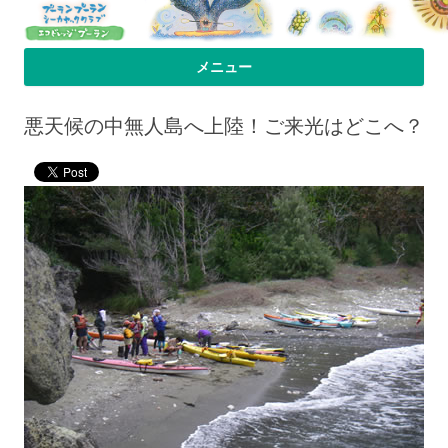
プーラン・プーラン｜小笠原父島 シ
小笠原父島のシーカヤックスクール＆ツアー「プーランプーランシーカ
メニュー
ヤッククラブ」、森のコテージのお宿の「プーランビレッジ」のHPへよ
ーカヤック 宿
コンテンツへ移動
うこそ！
悪天候の中無人島へ上陸！ご来光はどこへ？