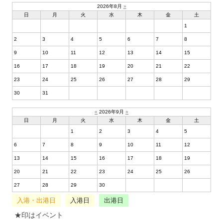
2026年8月
»
日
月
火
水
木
金
土
1
2
3
4
5
6
7
8
9
10
11
12
13
14
15
16
17
18
19
20
21
22
23
24
25
26
27
28
29
30
31
«
2026年9月
»
日
月
火
水
木
金
土
1
2
3
4
5
6
7
8
9
10
11
12
13
14
15
16
17
18
19
20
21
22
23
24
25
26
27
28
29
30
入港・出港日
入港日
出港日
★印はイベント