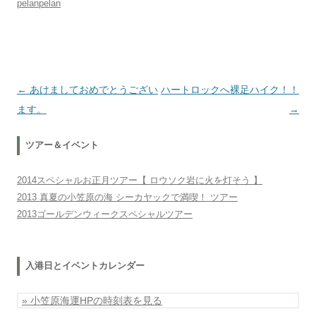
pelanpelan
投稿ナビゲーション
←
あけましておめでとうござい
ハートロックへ裸足ハイク！！
ます。
→
ツアー＆イベント
2014スペシャルお正月ツアー【 ロウソク岩に火を灯そう 】
2013 真夏の小笠原の海 シーカヤックで満喫！ ツアー
2013ゴールデンウィークスペシャルツアー
入港日とイベントカレンダー
» 小笠原海運HPの時刻表を見る