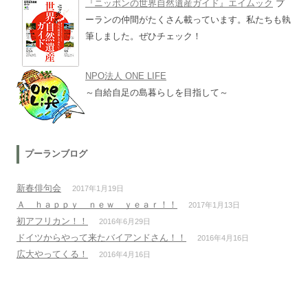
『ニッポンの世界自然遺産ガイド』エイムック
プ
ーランの仲間がたくさん載っています。私たちも執
筆しました。ぜひチェック！
NPO法人 ONE LIFE
～自給自足の島暮らしを目指して～
プーランブログ
新春俳句会
2017年1月19日
Ａ ｈａｐｐｙ ｎｅｗ ｙｅａｒ！！
2017年1月13日
初アフリカン！！
2016年6月29日
ドイツからやって来たバイアンドさん！！
2016年4月16日
広大やってくる！
2016年4月16日