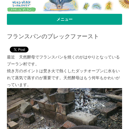
プーラン・プーラン｜小笠原父島 シ
小笠原父島のシーカヤックスクール＆ツアー「プーランプーランシーカ
メニュー
ヤッククラブ」、森のコテージのお宿の「プーランビレッジ」のHPへよ
ーカヤック 宿
コンテンツへ移動
うこそ！
フランスパンのブレックファースト
最近 天然酵母でフランスパンを焼くのがはやりとなっている
プーラン村です。
焼き方のポイントは焚き火で熱くしたダッチオーブンに水をい
れて蒸気で蒸すのが重要です。天然酵母はもう何年もかわいが
っています。