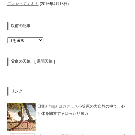
広大やってくる！
(2016年4月16日)
以前の記事
以前の記事
父島の天気 [
週間天気
]
リンク
Chika Yoga ヨガクラス
小笠原の大自然の中で、心
と体を開放するゆったりヨガ