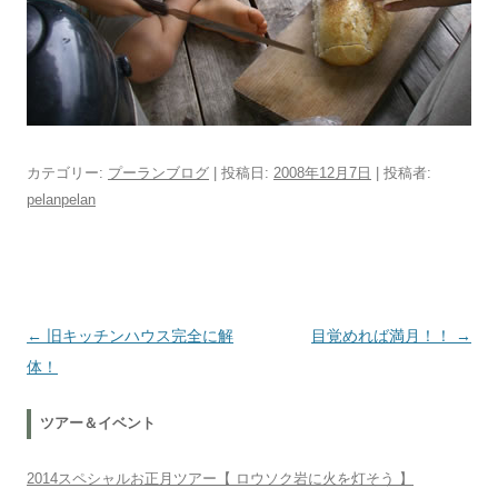
カテゴリー:
プーランブログ
| 投稿日:
2008年12月7日
|
投稿者:
pelanpelan
投稿ナビゲーション
←
旧キッチンハウス完全に解
目覚めれば満月！！
→
体！
ツアー＆イベント
2014スペシャルお正月ツアー【 ロウソク岩に火を灯そう 】