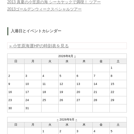
2013 真夏の小笠原の海 シーカヤックで満喫！ ツアー
2013ゴールデンウィークスペシャルツアー
入港日とイベントカレンダー
» 小笠原海運HPの時刻表を見る
2026年8月
»
日
月
火
水
木
金
土
1
2
3
4
5
6
7
8
9
10
11
12
13
14
15
16
17
18
19
20
21
22
23
24
25
26
27
28
29
30
31
«
2026年9月
»
日
月
火
水
木
金
土
1
2
3
4
5