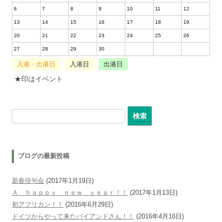
6
7
8
9
10
11
12
13
14
15
16
17
18
19
20
21
22
23
24
25
26
27
28
29
30
入港・出港日
入港日
出港日
★印はイベント
検索:
ブログの最新投稿
新春俳句会
(2017年1月19日)
Ａ ｈａｐｐｙ ｎｅｗ ｙｅａｒ！！
(2017年1月13日)
初アフリカン！！
(2016年6月29日)
ドイツからやって来たバイアンドさん！！
(2016年4月16日)