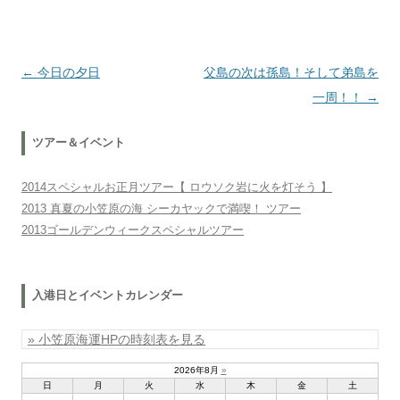
投稿ナビゲーション
←
今日の夕日
父島の次は孫島！そして弟島を
一周！！
→
ツアー＆イベント
2014スペシャルお正月ツアー【 ロウソク岩に火を灯そう 】
2013 真夏の小笠原の海 シーカヤックで満喫！ ツアー
2013ゴールデンウィークスペシャルツアー
入港日とイベントカレンダー
» 小笠原海運HPの時刻表を見る
2026年8月
»
日
月
火
水
木
金
土