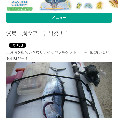
プーラン・プーラン｜小笠原父島 シ
小笠原父島のシーカヤックスクール＆ツアー「プーランプーランシーカ
メニュー
ヤッククラブ」、森のコテージのお宿の「プーランビレッジ」のHPへよ
ーカヤック 宿
コンテンツへ移動
うこそ！
父島一周ツアーに出発！！
二見湾を出ていきなりアイッパラをゲット！！今日はおいしい
お刺身だー！