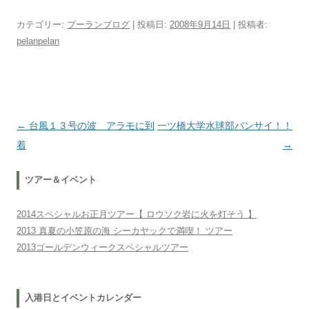
カテゴリー:
プーランブログ
| 投稿日:
2008年9月14日
|
投稿者:
pelanpelan
投稿ナビゲーション
←
台風１３号の波 アラモに到
一ツ橋大学水球部バンサイ！！
着
→
ツアー＆イベント
2014スペシャルお正月ツアー【 ロウソク岩に火を灯そう 】
2013 真夏の小笠原の海 シーカヤックで満喫！ ツアー
2013ゴールデンウィークスペシャルツアー
入港日とイベントカレンダー