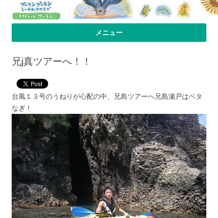
プーラン・プーラン｜小笠原父島 シ
小笠原父島のシーカヤックスクール＆ツアー「プーランプーランシーカ
メニュー
ヤッククラブ」、森のコテージのお宿の「プーランビレッジ」のHPへよ
ーカヤック 宿
コンテンツへ移動
うこそ！
兄j真ツアーへ！！
台風１３号のうねりが心配の中、兄島ツアーへ兄島瀬戸はベタ
なぎ！