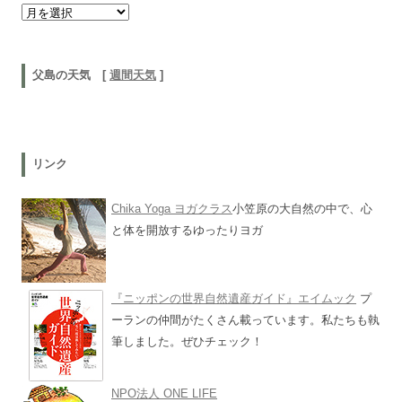
以前の記事
父島の天気 [
週間天気
]
リンク
Chika Yoga ヨガクラス
小笠原の大自然の中で、心
と体を開放するゆったりヨガ
『ニッポンの世界自然遺産ガイド』エイムック
プ
ーランの仲間がたくさん載っています。私たちも執
筆しました。ぜひチェック！
NPO法人 ONE LIFE