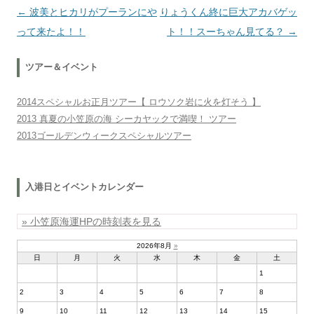
投稿ナビゲーション
←
波美とヒカリがプーランにや
りょうくん終に巨大アカバゲッ
って来たよ！！
ト！！スーちゃん見てる？
→
ツアー＆イベント
2014スペシャルお正月ツアー【 ロウソク岩に火を灯そう 】
2013 真夏の小笠原の海 シーカヤックで満喫！ ツアー
2013ゴールデンウィークスペシャルツアー
入港日とイベントカレンダー
» 小笠原海運HPの時刻表を見る
2026年8月
»
日
月
火
水
木
金
土
1
2
3
4
5
6
7
8
9
10
11
12
13
14
15