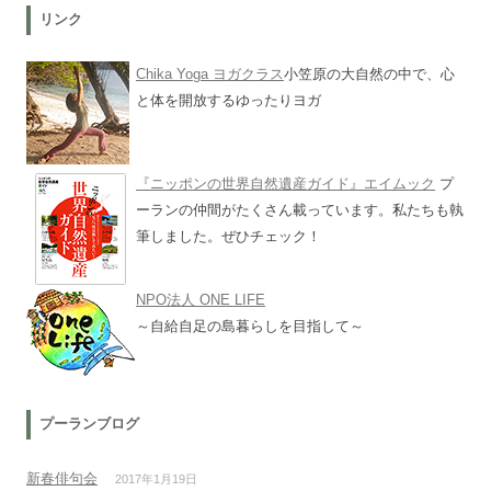
リンク
Chika Yoga ヨガクラス
小笠原の大自然の中で、心
と体を開放するゆったりヨガ
『ニッポンの世界自然遺産ガイド』エイムック
プ
ーランの仲間がたくさん載っています。私たちも執
筆しました。ぜひチェック！
NPO法人 ONE LIFE
～自給自足の島暮らしを目指して～
プーランブログ
新春俳句会
2017年1月19日