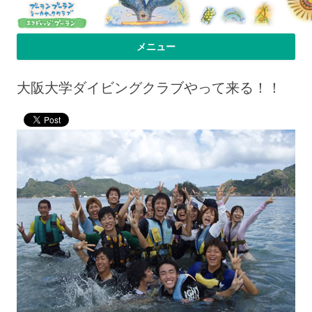
プーラン・プーラン｜小笠原父島 シ
小笠原父島のシーカヤックスクール＆ツアー「プーランプーランシーカ
メニュー
ヤッククラブ」、森のコテージのお宿の「プーランビレッジ」のHPへよ
ーカヤック 宿
コンテンツへ移動
うこそ！
大阪大学ダイビングクラブやって来る！！