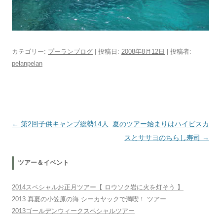
カテゴリー:
プーランブログ
| 投稿日:
2008年8月12日
|
投稿者:
pelanpelan
投稿ナビゲーション
←
第2回子供キャンプ総勢14人
夏のツアー始まりはハイビスカ
スとササヨのちらし寿司
→
ツアー＆イベント
2014スペシャルお正月ツアー【 ロウソク岩に火を灯そう 】
2013 真夏の小笠原の海 シーカヤックで満喫！ ツアー
2013ゴールデンウィークスペシャルツアー