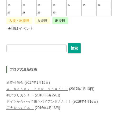
20
21
22
23
24
25
26
27
28
29
30
入港・出港日
入港日
出港日
★印はイベント
検索:
ブログの最新投稿
新春俳句会
(2017年1月19日)
Ａ ｈａｐｐｙ ｎｅｗ ｙｅａｒ！！
(2017年1月13日)
初アフリカン！！
(2016年6月29日)
ドイツからやって来たバイアンドさん！！
(2016年4月16日)
広大やってくる！
(2016年4月16日)