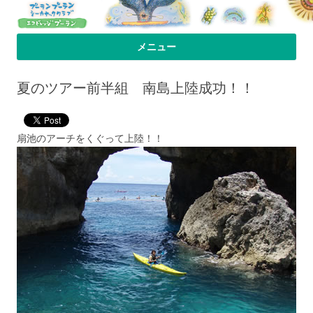
プーラン・プーラン｜小笠原父島 シ
小笠原父島のシーカヤックスクール＆ツアー「プーランプーランシーカ
メニュー
ヤッククラブ」、森のコテージのお宿の「プーランビレッジ」のHPへよ
ーカヤック 宿
コンテンツへ移動
うこそ！
夏のツアー前半組 南島上陸成功！！
扇池のアーチをくぐって上陸！！