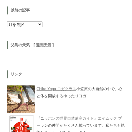
以前の記事
以前の記事
父島の天気 [
週間天気
]
リンク
Chika Yoga ヨガクラス
小笠原の大自然の中で、心
と体を開放するゆったりヨガ
『ニッポンの世界自然遺産ガイド』エイムック
プ
ーランの仲間がたくさん載っています。私たちも執